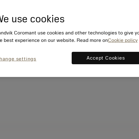
e use cookies
ndvik Coromant use cookies and other technologies to give y
e best experience on our website. Read more on
Cookie policy
Accept Cookies
hange settings