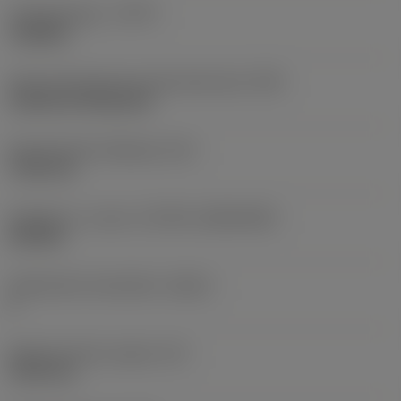
Työstämistapa
(CTPT)
roughing
Terän kiinnitystavan koodi (metrinen)
(IFS)
Cylindrical fixing hole
Kiinnitysreiän halkaisija
(D1)
7,925 mm
Teräkoko ja -muoto
(CUTINT_SIZESHAPE)
CN1906
Teräsärmien lukumäärä
(CEDC)
2
Sisään piirretty ympyrä
(IC)
19,05 mm