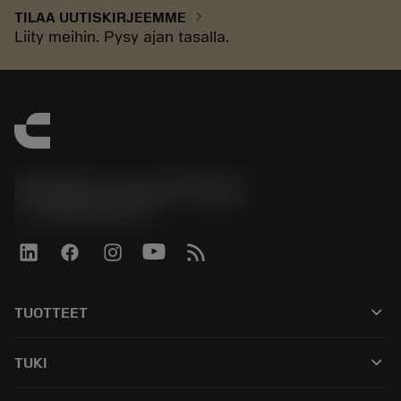
chevron_right
TILAA UUTISKIRJEEMME
Liity meihin. Pysy ajan tasalla.
Sandvik Coromant Finland
phone
+358942451675
keyboard_arrow_down
TUOTTEET
Kaikki työkalut
keyboard_arrow_down
TUKI
Kaikki ohjelmistot
Asiakaspalvelu
Kierrätys