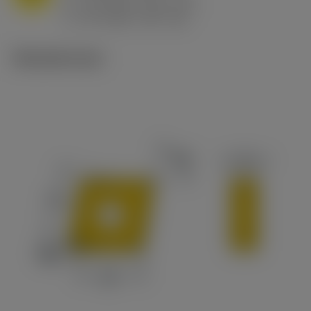
h
0.8 mm/r (0.5 - 1.1)
ex
v
65 m/min (90 - 50)
c
Tekniset kuvat