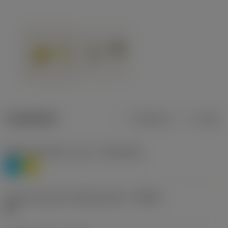
Tuotetiedot
Metrinen
Tuuma
Materiaaliluokitus, taso 1
(TMC1ISO)
P
M
Lastunmurtajan valmistajanimike
(CBMD)
HR