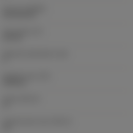
Pinnoite
(COATING)
CVD TiCN+TiN
Terän paksuus
(S)
6,35 mm
Pääsärmän päästökulma
(AN)
0 °
Nimikkeen paino
(WT)
0,0262 kg
Teräsja
(SSC_M)
19
Teräsijan koodi, tuuma
(SSC_N)
3/4