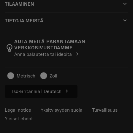
keyboard_arrow_down
TILAAMINEN
Jakelijat ja asiantuntijat
Kunnostus
Ostaminen
Oppaat ja opetusohjelmat
Tailor Made
keyboard_arrow_down
TIETOJA MEISTÄ
Tilaa
Laskimet ja sovellukset
Tietoa Sandvik Coromantista
Paluu
Luettelot ja käsikirjat
Manufacturing Wellness
Seuraa tilaustasi
AUTA MEITÄ PARANTAMAAN
emoji_objects
VERKKOSIVUSTOAMME
Ura
Pyydä tarjous
chevron_right
Anna palautetta tai ideoita
Kestävä liiketoiminta
Artikkelit
Lehdistölle
Metrisch
Zoll
chevron_right
Iso-Britannia | Deutsch
Legal notice
Yksityisyyden suoja
Turvallisuus
Yleiset ehdot