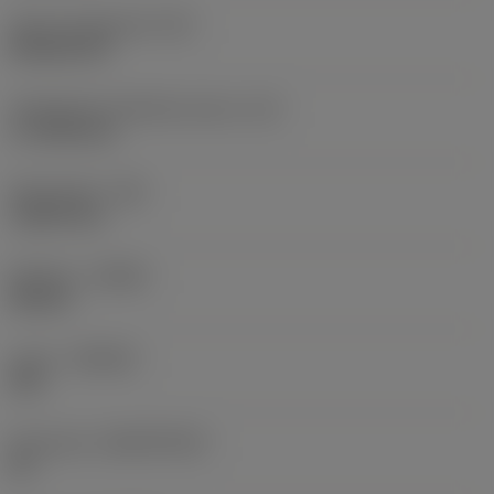
Terän muotokoodi
(SC)
Rhombic 80
Teräsärmän tehollinen pituus
(LE)
17,7439 mm
Nirkonsäde
(RE)
1,5875 mm
Kätisyys
(HAND)
Neutral
Laatu
(GRADE)
235
Perusaine
(SUBSTRATE)
HC