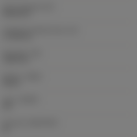
Terän muotokoodi
(SC)
Rhombic 80
Teräsärmän tehollinen pituus
(LE)
17,7439 mm
Nirkonsäde
(RE)
1,5875 mm
Kätisyys
(HAND)
Neutral
Laatu
(GRADE)
235
Perusaine
(SUBSTRATE)
HC