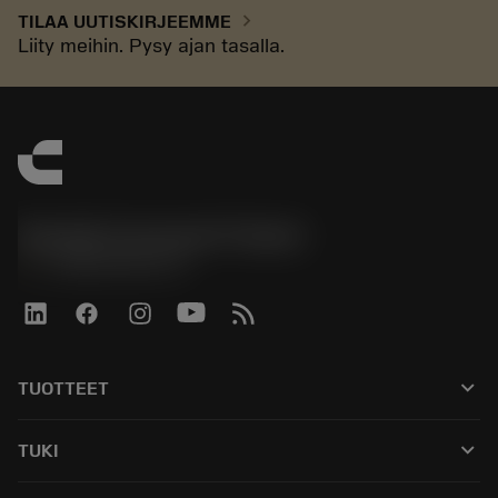
chevron_right
TILAA UUTISKIRJEEMME
Liity meihin. Pysy ajan tasalla.
Sandvik Coromant Finland
phone
+358942451675
keyboard_arrow_down
TUOTTEET
Kaikki työkalut
keyboard_arrow_down
TUKI
Kaikki ohjelmistot
Asiakaspalvelu
Kierrätys