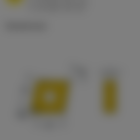
h
0.8 mm/r (0.5 - 1.1)
ex
v
65 m/min (90 - 50)
c
Tekniset kuvat