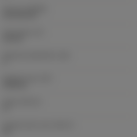
Pinnoite
(COATING)
CVD TiCN+TiN
Terän paksuus
(S)
6,35 mm
Pääsärmän päästökulma
(AN)
0 °
Nimikkeen paino
(WT)
0,0262 kg
Teräsja
(SSC_M)
19
Teräsijan koodi, tuuma
(SSC_N)
3/4