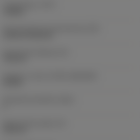
Työstämistapa
(CTPT)
roughing
Terän kiinnitystavan koodi (metrinen)
(IFS)
Cylindrical fixing hole
Kiinnitysreiän halkaisija
(D1)
7,925 mm
Teräkoko ja -muoto
(CUTINT_SIZESHAPE)
CN1906
Teräsärmien lukumäärä
(CEDC)
2
Sisään piirretty ympyrä
(IC)
19,05 mm