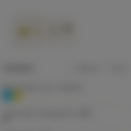
Tuotetiedot
Metrinen
Tuuma
Materiaaliluokitus, taso 1
(TMC1ISO)
P
M
Lastunmurtajan valmistajanimike
(CBMD)
HR