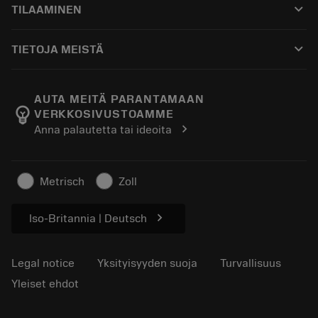
keyboard_arrow_down
TILAAMINEN
Jakelijat ja asiantuntijat
Kunnostus
Ostaminen
Oppaat ja opetusohjelmat
Tailor Made
keyboard_arrow_down
TIETOJA MEISTÄ
Tilaa
Laskimet ja sovellukset
Tietoa Sandvik Coromantista
Paluu
Luettelot ja käsikirjat
Manufacturing Wellness
Seuraa tilaustasi
AUTA MEITÄ PARANTAMAAN
emoji_objects
VERKKOSIVUSTOAMME
Ura
Pyydä tarjous
chevron_right
Anna palautetta tai ideoita
Kestävä liiketoiminta
Artikkelit
Lehdistölle
Metrisch
Zoll
chevron_right
Iso-Britannia | Deutsch
Legal notice
Yksityisyyden suoja
Turvallisuus
Yleiset ehdot