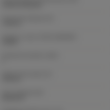
Cylindrical fixing hole
Kiinnitysreiän halkaisija
(D1)
7,925 mm
Teräkoko ja -muoto
(CUTINT_SIZESHAPE)
CN1906
Teräsärmien lukumäärä
(CEDC)
2
Sisään piirretty ympyrä
(IC)
19,05 mm
Terän muotokoodi
(SC)
Rhombic 80