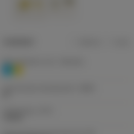
Tuotetiedot
Metrinen
Tuuma
Materiaaliluokitus, taso 1
(TMC1ISO)
P
M
Lastunmurtajan valmistajanimike
(CBMD)
HR
Työstämistapa
(CTPT)
roughing
Terän kiinnitystavan koodi (metrinen)
(IFS)