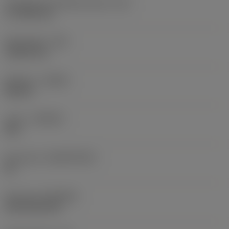
Teräsärmän tehollinen pituus
(LE)
17,7439 mm
Nirkonsäde
(RE)
1,5875 mm
Kätisyys
(HAND)
Neutral
Laatu
(GRADE)
235
Perusaine
(SUBSTRATE)
HC
Pinnoite
(COATING)
CVD TiCN+TiN