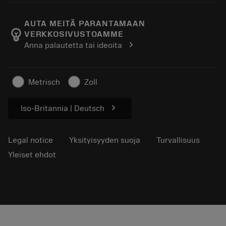
Tietoa Sandvik Coromantista
Paluu
Luettelot ja käsikirjat
Manufacturing Wellness
Seuraa tilaustasi
AUTA MEITÄ PARANTAMAAN
emoji_objects
VERKKOSIVUSTOAMME
Ura
Pyydä tarjous
chevron_right
Anna palautetta tai ideoita
Kestävä liiketoiminta
Artikkelit
Lehdistölle
Metrisch
Zoll
chevron_right
Iso-Britannia | Deutsch
Legal notice
Yksityisyyden suoja
Turvallisuus
Yleiset ehdot