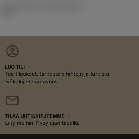
Julkaisupaketin ID
(RELEASEPACK)
92.3
account_circle
chevron_right
LUO TILI
Tee tilaukset, tarkastele hintoja ja tarkista
työkalujen saatavuus
mail
chevron_right
TILAA UUTISKIRJEEMME
Liity meihin. Pysy ajan tasalla.