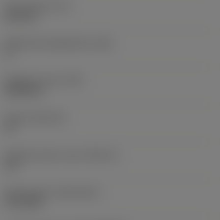
Terän paksuus
(S)
6,35 mm
Pääsärmän päästökulma
(AN)
0 °
Nimikkeen paino
(WT)
0,0262 kg
Teräsja
(SSC_M)
19
Teräsijan koodi, tuuma
(SSC_N)
3/4
Release date
(ValFrom20)
2.11.1992