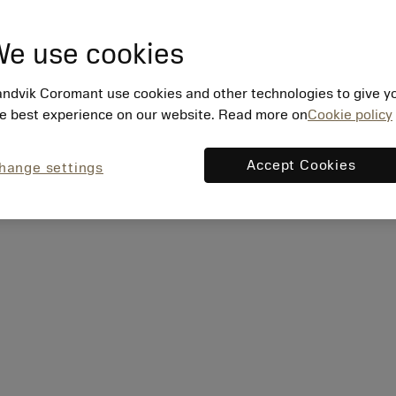
e use cookies
ndvik Coromant use cookies and other technologies to give y
e best experience on our website. Read more on
Cookie policy
Accept Cookies
hange settings