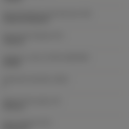
Terän kiinnitystavan koodi (metrinen)
(IFS)
Cylindrical fixing hole
Kiinnitysreiän halkaisija
(D1)
7,925 mm
Teräkoko ja -muoto
(CUTINT_SIZESHAPE)
CN1906
Teräsärmien lukumäärä
(CEDC)
2
Sisään piirretty ympyrä
(IC)
19,05 mm
Terän muotokoodi
(SC)
Rhombic 80