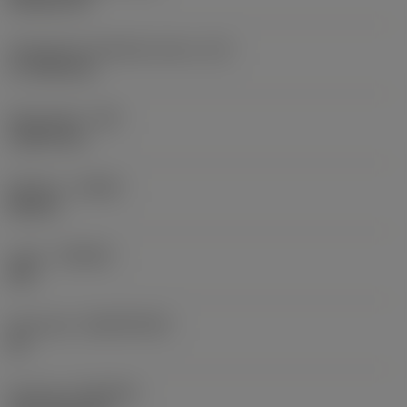
Teräsärmän tehollinen pituus
(LE)
17,7439 mm
Nirkonsäde
(RE)
1,5875 mm
Kätisyys
(HAND)
Neutral
Laatu
(GRADE)
235
Perusaine
(SUBSTRATE)
HC
Pinnoite
(COATING)