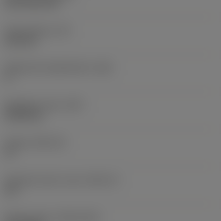
CVD TiCN+TiN
Terän paksuus
(S)
6,35 mm
Pääsärmän päästökulma
(AN)
0 °
Nimikkeen paino
(WT)
0,0262 kg
Teräsja
(SSC_M)
19
Teräsijan koodi, tuuma
(SSC_N)
3/4
Release date
(ValFrom20)