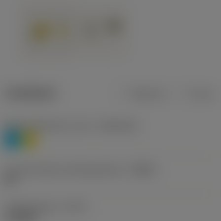
Tuotetiedot
Metrinen
Tuuma
Materiaaliluokitus, taso 1
(TMC1ISO)
P
M
Lastunmurtajan valmistajanimike
(CBMD)
HR
Työstämistapa
(CTPT)
roughing