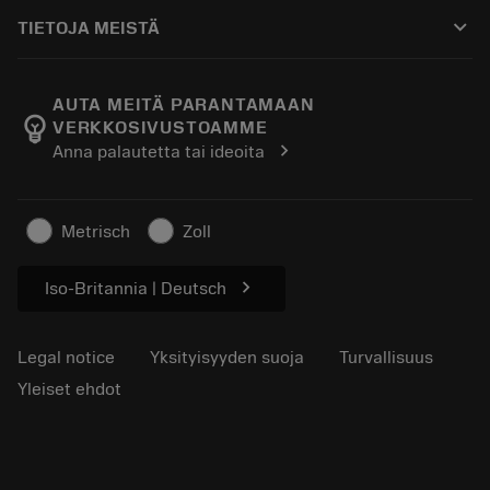
Ostaminen
Oppaat ja opetusohjelmat
Tailor Made
keyboard_arrow_down
TIETOJA MEISTÄ
Tilaa
Laskimet ja sovellukset
Tietoa Sandvik Coromantista
Paluu
Luettelot ja käsikirjat
Manufacturing Wellness
Seuraa tilaustasi
AUTA MEITÄ PARANTAMAAN
emoji_objects
VERKKOSIVUSTOAMME
Ura
Pyydä tarjous
chevron_right
Anna palautetta tai ideoita
Kestävä liiketoiminta
Artikkelit
Lehdistölle
Metrisch
Zoll
chevron_right
Iso-Britannia | Deutsch
Legal notice
Yksityisyyden suoja
Turvallisuus
Yleiset ehdot