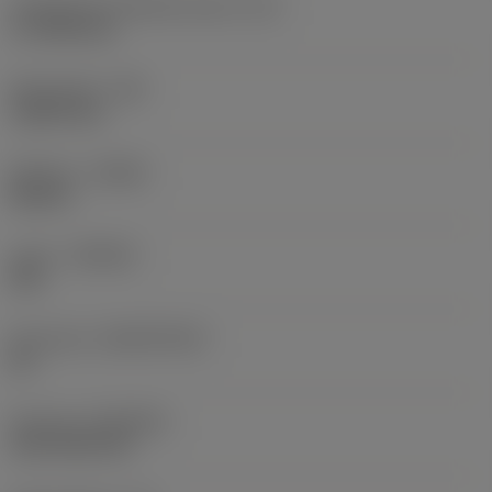
Teräsärmän tehollinen pituus
(LE)
17,7439 mm
Nirkonsäde
(RE)
1,5875 mm
Kätisyys
(HAND)
Neutral
Laatu
(GRADE)
235
Perusaine
(SUBSTRATE)
HC
Pinnoite
(COATING)
CVD TiCN+TiN