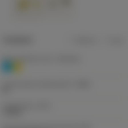
Tuotetiedot
Metrinen
Tuuma
Materiaaliluokitus, taso 1
(TMC1ISO)
P
M
Lastunmurtajan valmistajanimike
(CBMD)
HR
Työstämistapa
(CTPT)
roughing
Terän kiinnitystavan koodi (metrinen)
(IFS)