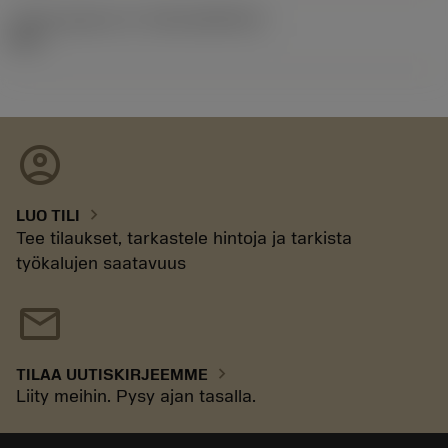
Julkaisupaketin ID
(RELEASEPACK)
92.3
account_circle
chevron_right
LUO TILI
Tee tilaukset, tarkastele hintoja ja tarkista
työkalujen saatavuus
mail
chevron_right
TILAA UUTISKIRJEEMME
Liity meihin. Pysy ajan tasalla.