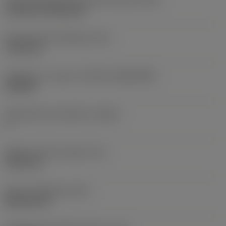
Cylindrical fixing hole
Kiinnitysreiän halkaisija
(D1)
7,925 mm
Teräkoko ja -muoto
(CUTINT_SIZESHAPE)
CN1906
Teräsärmien lukumäärä
(CEDC)
2
Sisään piirretty ympyrä
(IC)
19,05 mm
Terän muotokoodi
(SC)
Rhombic 80