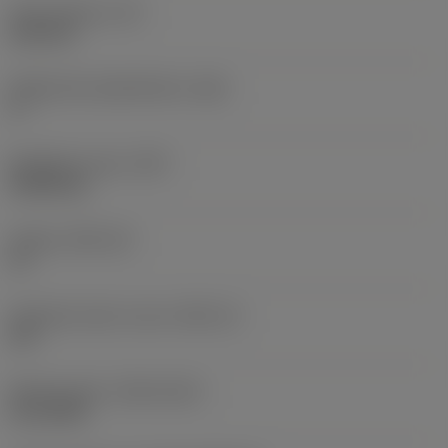
Terän paksuus
(S)
6,35 mm
Pääsärmän päästökulma
(AN)
0 °
Nimikkeen paino
(WT)
0,0262 kg
Teräsja
(SSC_M)
19
Teräsijan koodi, tuuma
(SSC_N)
3/4
Release date
(ValFrom20)
2.11.1992