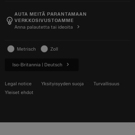
Tietoa Sandvik Coromantista
Paluu
Luettelot ja käsikirjat
Manufacturing Wellness
Seuraa tilaustasi
AUTA MEITÄ PARANTAMAAN
emoji_objects
VERKKOSIVUSTOAMME
Ura
Pyydä tarjous
chevron_right
Anna palautetta tai ideoita
Kestävä liiketoiminta
Artikkelit
Lehdistölle
Metrisch
Zoll
chevron_right
Iso-Britannia | Deutsch
Legal notice
Yksityisyyden suoja
Turvallisuus
Yleiset ehdot