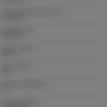
Teräsärmän tehollinen pituus
(LE)
17,7439 mm
Nirkonsäde
(RE)
1,5875 mm
Kätisyys
(HAND)
Neutral
Laatu
(GRADE)
235
Perusaine
(SUBSTRATE)
HC
Pinnoite
(COATING)