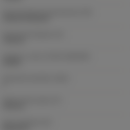
Terän kiinnitystavan koodi (metrinen)
(IFS)
Cylindrical fixing hole
Kiinnitysreiän halkaisija
(D1)
7,925 mm
Teräkoko ja -muoto
(CUTINT_SIZESHAPE)
CN1906
Teräsärmien lukumäärä
(CEDC)
2
Sisään piirretty ympyrä
(IC)
19,05 mm
Terän muotokoodi
(SC)
Rhombic 80