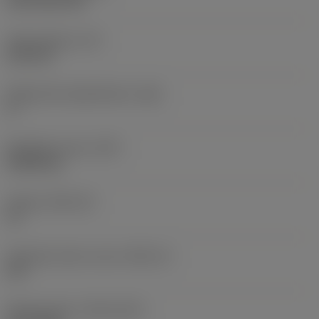
CVD TiCN+TiN
Terän paksuus
(S)
6,35 mm
Pääsärmän päästökulma
(AN)
0 °
Nimikkeen paino
(WT)
0,0262 kg
Teräsja
(SSC_M)
19
Teräsijan koodi, tuuma
(SSC_N)
3/4
Release date
(ValFrom20)