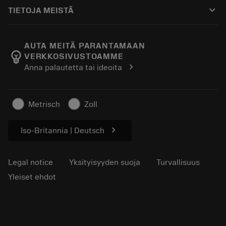
Ostaminen
Oppaat ja opetusohjelmat
Tailor Made
keyboard_arrow_down
TIETOJA MEISTÄ
Tilaa
Laskimet ja sovellukset
Tietoa Sandvik Coromantista
Paluu
Luettelot ja käsikirjat
Manufacturing Wellness
Seuraa tilaustasi
AUTA MEITÄ PARANTAMAAN
emoji_objects
VERKKOSIVUSTOAMME
Ura
Pyydä tarjous
chevron_right
Anna palautetta tai ideoita
Kestävä liiketoiminta
Artikkelit
Lehdistölle
Metrisch
Zoll
chevron_right
Iso-Britannia | Deutsch
Legal notice
Yksityisyyden suoja
Turvallisuus
Yleiset ehdot