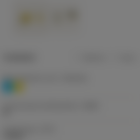
Tuotetiedot
Metrinen
Tuuma
Materiaaliluokitus, taso 1
(TMC1ISO)
P
M
Lastunmurtajan valmistajanimike
(CBMD)
HR
Työstämistapa
(CTPT)
roughing