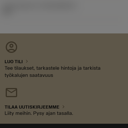
Julkaisupaketin ID
(RELEASEPACK)
92.3
account_circle
chevron_right
LUO TILI
Tee tilaukset, tarkastele hintoja ja tarkista
työkalujen saatavuus
mail
chevron_right
TILAA UUTISKIRJEEMME
Liity meihin. Pysy ajan tasalla.