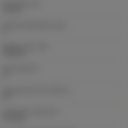
Terän paksuus
(S)
6,35 mm
Pääsärmän päästökulma
(AN)
0 °
Nimikkeen paino
(WT)
0,0262 kg
Teräsja
(SSC_M)
19
Teräsijan koodi, tuuma
(SSC_N)
3/4
Release date
(ValFrom20)
2.11.1992