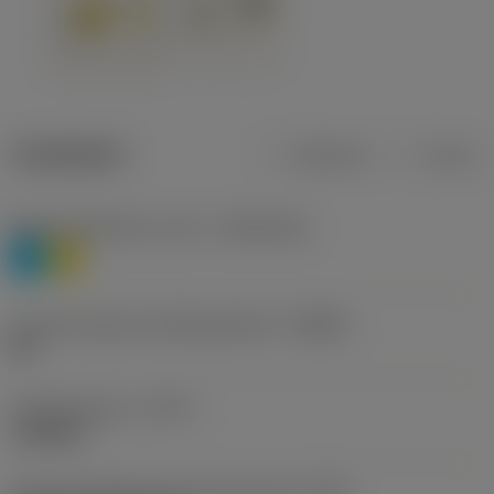
Tuotetiedot
Metrinen
Tuuma
Materiaaliluokitus, taso 1
(TMC1ISO)
P
M
Lastunmurtajan valmistajanimike
(CBMD)
HR
Työstämistapa
(CTPT)
roughing
Terän kiinnitystavan koodi (metrinen)
(IFS)