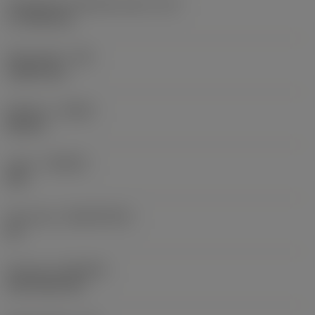
Teräsärmän tehollinen pituus
(LE)
17,7439 mm
Nirkonsäde
(RE)
1,5875 mm
Kätisyys
(HAND)
Neutral
Laatu
(GRADE)
235
Perusaine
(SUBSTRATE)
HC
Pinnoite
(COATING)
CVD TiCN+TiN