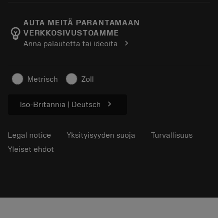
Tietoa Sandvik Coromantista
Paluu
Luettelot ja käsikirjat
Manufacturing Wellness
Seuraa tilaustasi
AUTA MEITÄ PARANTAMAAN
emoji_objects
VERKKOSIVUSTOAMME
Ura
Pyydä tarjous
chevron_right
Anna palautetta tai ideoita
Kestävä liiketoiminta
Artikkelit
Lehdistölle
Metrisch
Zoll
chevron_right
Iso-Britannia | Deutsch
Legal notice
Yksityisyyden suoja
Turvallisuus
Yleiset ehdot