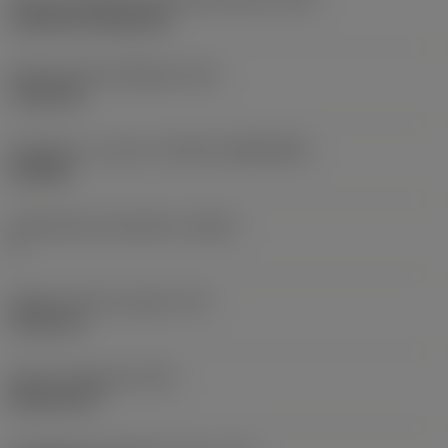
Cylindrical fixing hole
Kiinnitysreiän halkaisija
(D1)
7,925 mm
Teräkoko ja -muoto
(CUTINT_SIZESHAPE)
CN1906
Teräsärmien lukumäärä
(CEDC)
2
Sisään piirretty ympyrä
(IC)
19,05 mm
Terän muotokoodi
(SC)
Rhombic 80