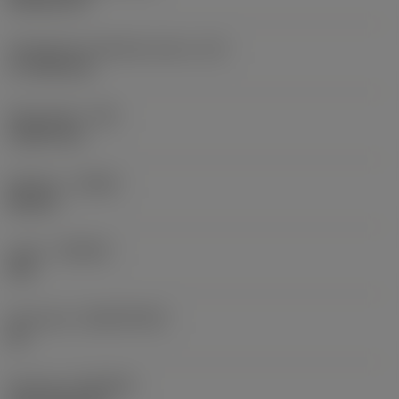
Teräsärmän tehollinen pituus
(LE)
17,7439 mm
Nirkonsäde
(RE)
1,5875 mm
Kätisyys
(HAND)
Neutral
Laatu
(GRADE)
235
Perusaine
(SUBSTRATE)
HC
Pinnoite
(COATING)