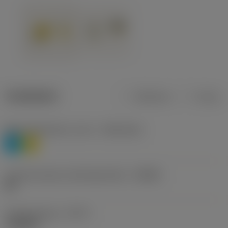
Tuotetiedot
Metrinen
Tuuma
Materiaaliluokitus, taso 1
(TMC1ISO)
P
M
Lastunmurtajan valmistajanimike
(CBMD)
HR
Työstämistapa
(CTPT)
roughing