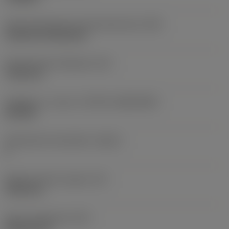
Terän kiinnitystavan koodi (metrinen)
(IFS)
Cylindrical fixing hole
Kiinnitysreiän halkaisija
(D1)
7,925 mm
Teräkoko ja -muoto
(CUTINT_SIZESHAPE)
CN1906
Teräsärmien lukumäärä
(CEDC)
2
Sisään piirretty ympyrä
(IC)
19,05 mm
Terän muotokoodi
(SC)
Rhombic 80