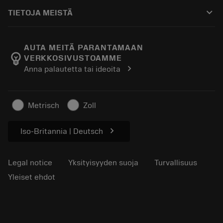
Ostaminen
Oppaat ja opetusohjelmat
Tailor Made
keyboard_arrow_down
TIETOJA MEISTÄ
Tilaa
Laskimet ja sovellukset
Tietoa Sandvik Coromantista
Paluu
Luettelot ja käsikirjat
Manufacturing Wellness
Seuraa tilaustasi
AUTA MEITÄ PARANTAMAAN
emoji_objects
VERKKOSIVUSTOAMME
Ura
Pyydä tarjous
chevron_right
Anna palautetta tai ideoita
Kestävä liiketoiminta
Artikkelit
Lehdistölle
Metrisch
Zoll
chevron_right
Iso-Britannia | Deutsch
Legal notice
Yksityisyyden suoja
Turvallisuus
Yleiset ehdot