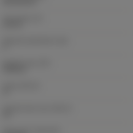
CVD TiCN+TiN
Terän paksuus
(S)
6,35 mm
Pääsärmän päästökulma
(AN)
0 °
Nimikkeen paino
(WT)
0,0262 kg
Teräsja
(SSC_M)
19
Teräsijan koodi, tuuma
(SSC_N)
3/4
Release date
(ValFrom20)