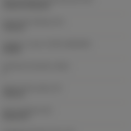
Cylindrical fixing hole
Kiinnitysreiän halkaisija
(D1)
7,925 mm
Teräkoko ja -muoto
(CUTINT_SIZESHAPE)
CN1906
Teräsärmien lukumäärä
(CEDC)
2
Sisään piirretty ympyrä
(IC)
19,05 mm
Terän muotokoodi
(SC)
Rhombic 80