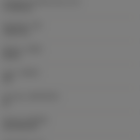
Teräsärmän tehollinen pituus
(LE)
17,7439 mm
Nirkonsäde
(RE)
1,5875 mm
Kätisyys
(HAND)
Neutral
Laatu
(GRADE)
235
Perusaine
(SUBSTRATE)
HC
Pinnoite
(COATING)
CVD TiCN+TiN