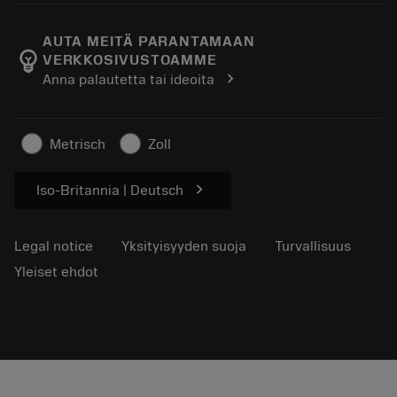
Tietoa Sandvik Coromantista
Paluu
Luettelot ja käsikirjat
Manufacturing Wellness
Seuraa tilaustasi
AUTA MEITÄ PARANTAMAAN
emoji_objects
VERKKOSIVUSTOAMME
Ura
Pyydä tarjous
chevron_right
Anna palautetta tai ideoita
Kestävä liiketoiminta
Artikkelit
Lehdistölle
Metrisch
Zoll
chevron_right
Iso-Britannia | Deutsch
Legal notice
Yksityisyyden suoja
Turvallisuus
Yleiset ehdot