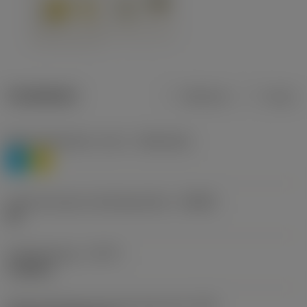
Tuotetiedot
Metrinen
Tuuma
Materiaaliluokitus, taso 1
(TMC1ISO)
P
M
Lastunmurtajan valmistajanimike
(CBMD)
HR
Työstämistapa
(CTPT)
roughing
Terän kiinnitystavan koodi (metrinen)
(IFS)