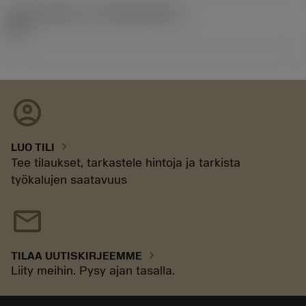
Julkaisupaketin ID
(RELEASEPACK)
92.3
account_circle
chevron_right
LUO TILI
Tee tilaukset, tarkastele hintoja ja tarkista
työkalujen saatavuus
mail
chevron_right
TILAA UUTISKIRJEEMME
Liity meihin. Pysy ajan tasalla.