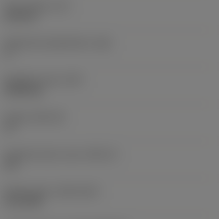
Terän paksuus
(S)
6,35 mm
Pääsärmän päästökulma
(AN)
0 °
Nimikkeen paino
(WT)
0,0262 kg
Teräsja
(SSC_M)
19
Teräsijan koodi, tuuma
(SSC_N)
3/4
Release date
(ValFrom20)
2.11.1992