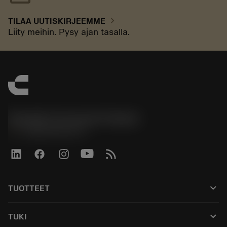
chevron_right
TILAA UUTISKIRJEEMME
Liity meihin. Pysy ajan tasalla.
Sandvik Coromant Finland
phone
+358942451675
keyboard_arrow_down
TUOTTEET
Kaikki työkalut
keyboard_arrow_down
TUKI
Kaikki ohjelmistot