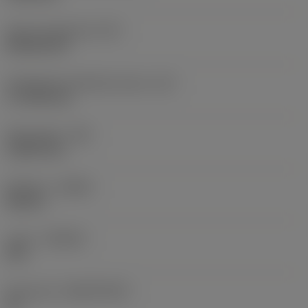
Terän muotokoodi
(SC)
Rhombic 80
Teräsärmän tehollinen pituus
(LE)
17,7439 mm
Nirkonsäde
(RE)
1,5875 mm
Kätisyys
(HAND)
Neutral
Laatu
(GRADE)
235
Perusaine
(SUBSTRATE)
HC