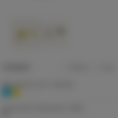
Tuotetiedot
Metrinen
Tuuma
Materiaaliluokitus, taso 1
(TMC1ISO)
P
M
Lastunmurtajan valmistajanimike
(CBMD)
HR