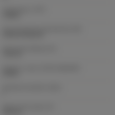
Työstämistapa
(CTPT)
roughing
Terän kiinnitystavan koodi (metrinen)
(IFS)
Cylindrical fixing hole
Kiinnitysreiän halkaisija
(D1)
7,925 mm
Teräkoko ja -muoto
(CUTINT_SIZESHAPE)
CN1906
Teräsärmien lukumäärä
(CEDC)
2
Sisään piirretty ympyrä
(IC)
19,05 mm