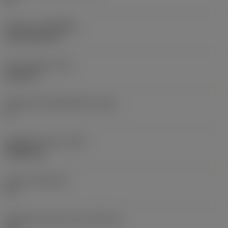
Pinnoite
(COATING)
CVD TiCN+TiN
Terän paksuus
(S)
6,35 mm
Pääsärmän päästökulma
(AN)
0 °
Nimikkeen paino
(WT)
0,0262 kg
Teräsja
(SSC_M)
19
Teräsijan koodi, tuuma
(SSC_N)