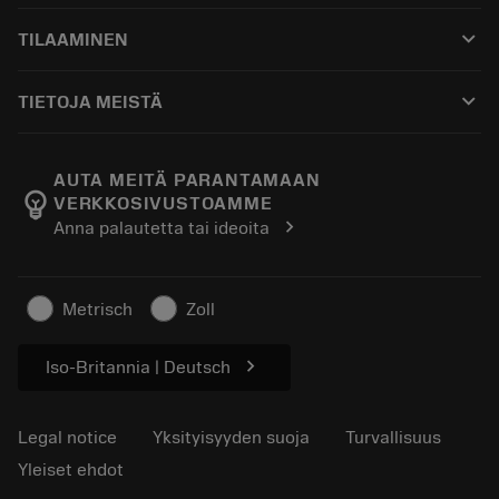
Asiakaspalvelu
Kierrätys
keyboard_arrow_down
TILAAMINEN
Jakelijat ja asiantuntijat
Kunnostus
Ostaminen
Oppaat ja opetusohjelmat
Tailor Made
keyboard_arrow_down
TIETOJA MEISTÄ
Tilaa
Laskimet ja sovellukset
Tietoa Sandvik Coromantista
Paluu
Luettelot ja käsikirjat
Manufacturing Wellness
Seuraa tilaustasi
AUTA MEITÄ PARANTAMAAN
emoji_objects
VERKKOSIVUSTOAMME
Ura
Pyydä tarjous
chevron_right
Anna palautetta tai ideoita
Kestävä liiketoiminta
Artikkelit
Lehdistölle
Metrisch
Zoll
chevron_right
Iso-Britannia | Deutsch
Legal notice
Yksityisyyden suoja
Turvallisuus
Yleiset ehdot