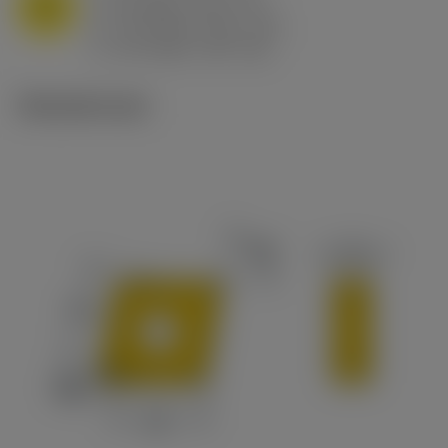
M
f
0.8 mm/r (0.5 - 1.1)
n
h
0.8 mm/r (0.5 - 1.1)
ex
v
65 m/min (90 - 50)
c
Tekniset kuvat