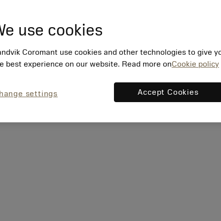
e use cookies
ndvik Coromant use cookies and other technologies to give y
e best experience on our website. Read more on
Cookie policy
Accept Cookies
hange settings