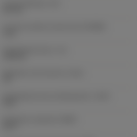
Lastuamishalkaisija
(DC)
0,27 mm
Connection diameter machine side
(DCONMS)
3 mm
Käyttökelpoinen pituus
(LU)
1,495 mm
Mahdollinen reiän toleranssi
(TCHA)
JS7
Käyttökelpoinen pituus-halkaisijasuhde
(ULDR)
5,537
Rintakulman ortogonaali
(GAMO)
24,07 °