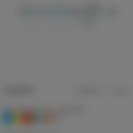
Tuotetiedot
Metrinen
Tuuma
Materiaaliluokitus, taso 1
(TMC1ISO)
P
M
K
N
S
O