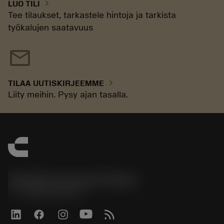
chevron_right
LUO TILI
Tee tilaukset, tarkastele hintoja ja tarkista
työkalujen saatavuus
mail
chevron_right
TILAA UUTISKIRJEEMME
Liity meihin. Pysy ajan tasalla.
Sandvik Coromant Finland
phone
+358942451675