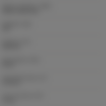
Nesteen syöttötapa
(CNSC)
without coolant entry
Kärkikulma
(SIG)
130 °
Kärkipituus
(PL)
0,063 mm
Kokonaispituus
(OAL)
38 mm
Toiminnallinen pituus
(LF)
37,94 mm
Lastu-uran pituus
(LCF)
1,9 mm