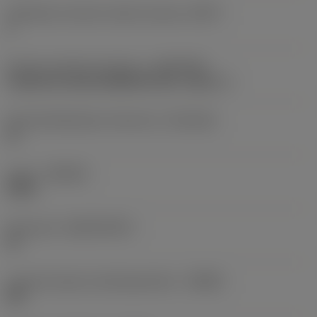
Tehollisten särmien määrä otsassa
(ZEFF)
2
Koneen puoleinen kiinnitys
(ADINTMS)
Cylindrical shank (DIN6535-HA) -metric: 3
Kiinnityshalkaisijan toleranssi
(TCDCON)
h6
Laatu
(GRADE)
X0BU
Perusaine
(SUBSTRATE)
HF
Lastunmurtajan valmistajanimike
(CBMD)
XM