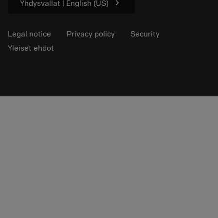
chevron_right
Yhdysvallat | English (US)
Legal notice
Privacy policy
Security
Yleiset ehdot