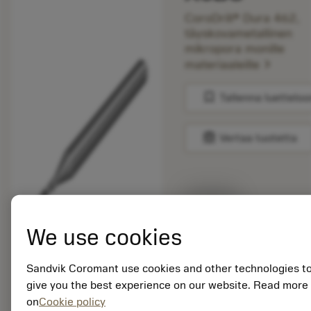
CoroDrill® Dura 462,
täyskovametallinen
mikropora monille
chevron_right
materiaaleille
bookmark
Tallenna luetteloo
balance
Vertaa tuotetta
Listahinta:
36.90 EUR
Valittavissa
We use cookies
Sandvik Coromant use cookies and other technologies t
Pakkauskoko: 1
give you the best experience on our website. Read more
ISO: 462.1-0027-
on
Cookie policy
001A0-XM X0BU