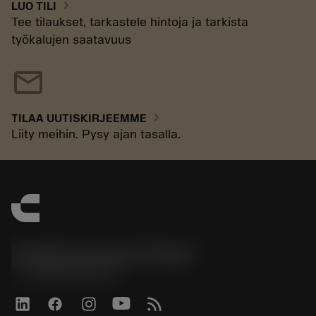
chevron_right
LUO TILI
Tee tilaukset, tarkastele hintoja ja tarkista
työkalujen saatavuus
mail
chevron_right
TILAA UUTISKIRJEEMME
Liity meihin. Pysy ajan tasalla.
Sandvik Coromant Finland
phone
+358942451675