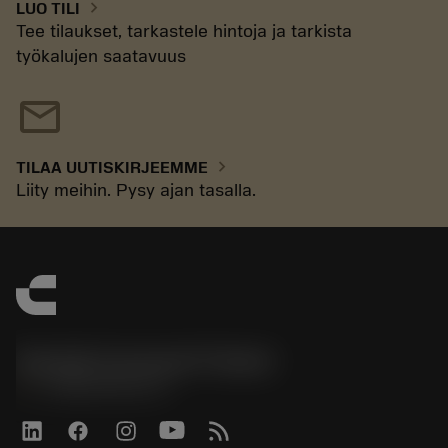
chevron_right
LUO TILI
Tee tilaukset, tarkastele hintoja ja tarkista
työkalujen saatavuus
mail
chevron_right
TILAA UUTISKIRJEEMME
Liity meihin. Pysy ajan tasalla.
Sandvik Coromant Finland
phone
+358942451675