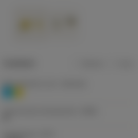
Tuotetiedot
Metrinen
Tuuma
Materiaaliluokitus, taso 1
(TMC1ISO)
P
M
Lastunmurtajan valmistajanimike
(CBMD)
HR
Työstämistapa
(CTPT)