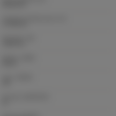
Rhombic 80
Teräsärmän tehollinen pituus
(LE)
17,7439 mm
Nirkonsäde
(RE)
1,5875 mm
Kätisyys
(HAND)
Neutral
Laatu
(GRADE)
235
Perusaine
(SUBSTRATE)
HC