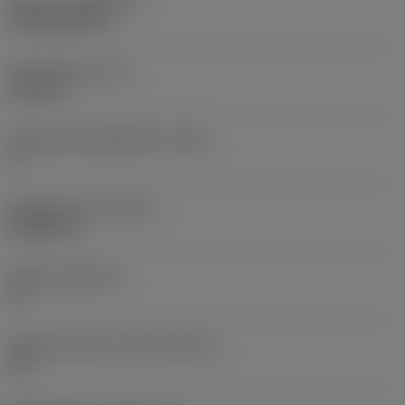
Pinnoite
(COATING)
CVD TiCN+TiN
Terän paksuus
(S)
6,35 mm
Pääsärmän päästökulma
(AN)
0 °
Nimikkeen paino
(WT)
0,0262 kg
Teräsja
(SSC_M)
19
Teräsijan koodi, tuuma
(SSC_N)
3/4