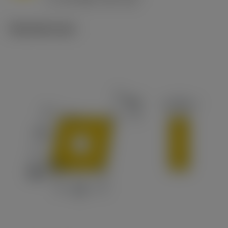
v
65 m/min (90 - 50)
c
Tekniset kuvat