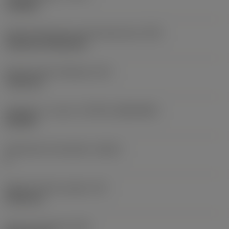
roughing
Terän kiinnitystavan koodi (metrinen)
(IFS)
Cylindrical fixing hole
Kiinnitysreiän halkaisija
(D1)
7,925 mm
Teräkoko ja -muoto
(CUTINT_SIZESHAPE)
CN1906
Teräsärmien lukumäärä
(CEDC)
2
Sisään piirretty ympyrä
(IC)
19,05 mm
Terän muotokoodi
(SC)