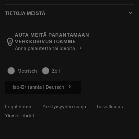
Ostaminen
Oppaat ja opetusohjelmat
Tailor Made
keyboard_arrow_down
TIETOJA MEISTÄ
Tilaa
Laskimet ja sovellukset
Tietoa Sandvik Coromantista
Paluu
Luettelot ja käsikirjat
Manufacturing Wellness
Seuraa tilaustasi
AUTA MEITÄ PARANTAMAAN
emoji_objects
VERKKOSIVUSTOAMME
Ura
Pyydä tarjous
chevron_right
Anna palautetta tai ideoita
Kestävä liiketoiminta
Artikkelit
Lehdistölle
Metrisch
Zoll
chevron_right
Iso-Britannia | Deutsch
Legal notice
Yksityisyyden suoja
Turvallisuus
Yleiset ehdot