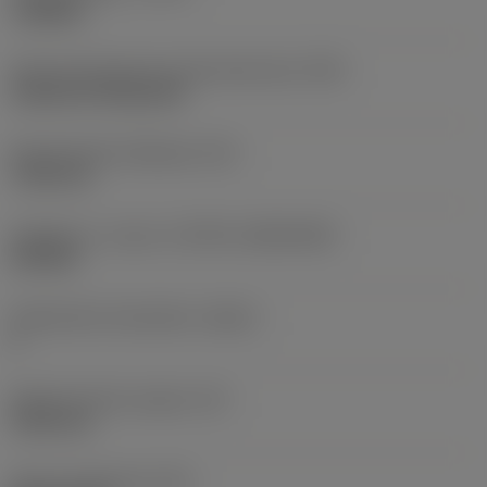
roughing
Terän kiinnitystavan koodi (metrinen)
(IFS)
Cylindrical fixing hole
Kiinnitysreiän halkaisija
(D1)
7,925 mm
Teräkoko ja -muoto
(CUTINT_SIZESHAPE)
CN1906
Teräsärmien lukumäärä
(CEDC)
2
Sisään piirretty ympyrä
(IC)
19,05 mm
Terän muotokoodi
(SC)