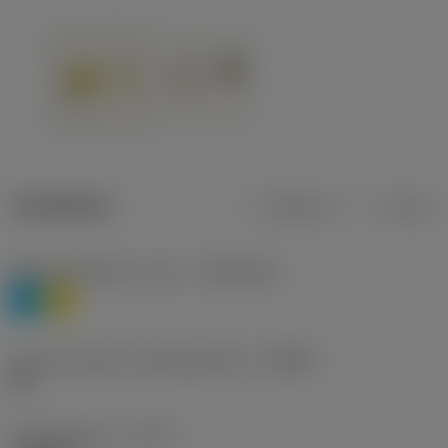
Tuotetiedot
Metrinen
Tuuma
Materiaaliluokitus, taso 1
(TMC1ISO)
P
M
Lastunmurtajan valmistajanimike
(CBMD)
HR
Työstämistapa
(CTPT)