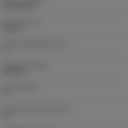
Pinnoite
(COATING)
CVD TiCN+TiN
Terän paksuus
(S)
6,35 mm
Pääsärmän päästökulma
(AN)
0 °
Nimikkeen paino
(WT)
0,0262 kg
Teräsja
(SSC_M)
19
Teräsijan koodi, tuuma
(SSC_N)
3/4