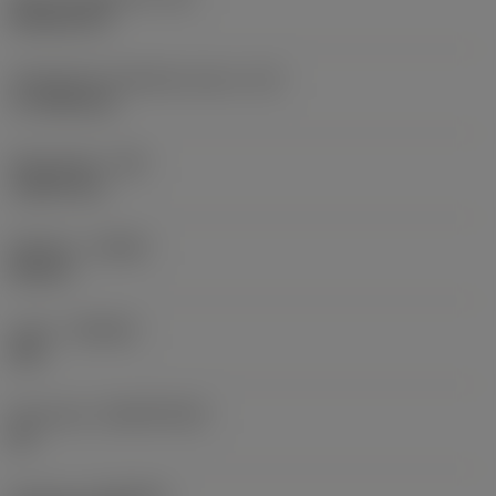
Rhombic 80
Teräsärmän tehollinen pituus
(LE)
17,7439 mm
Nirkonsäde
(RE)
1,5875 mm
Kätisyys
(HAND)
Neutral
Laatu
(GRADE)
235
Perusaine
(SUBSTRATE)
HC