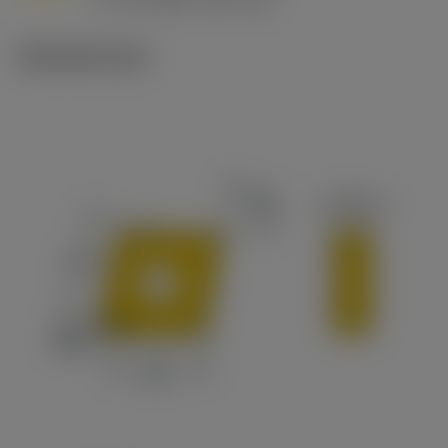
v
65 m/min (90 - 50)
c
Tekniset kuvat