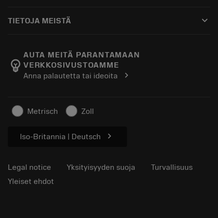
Ostaminen
Oppaat ja opetusohjelmat
Tailor Made
keyboard_arrow_down
TIETOJA MEISTÄ
Tilaa
Laskimet ja sovellukset
Tietoa Sandvik Coromantista
Paluu
Luettelot ja käsikirjat
Manufacturing Wellness
Seuraa tilaustasi
AUTA MEITÄ PARANTAMAAN
emoji_objects
VERKKOSIVUSTOAMME
Ura
Pyydä tarjous
chevron_right
Anna palautetta tai ideoita
Kestävä liiketoiminta
Artikkelit
Lehdistölle
Metrisch
Zoll
chevron_right
Iso-Britannia | Deutsch
Legal notice
Yksityisyyden suoja
Turvallisuus
Yleiset ehdot