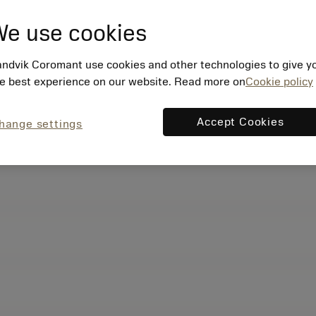
e use cookies
ndvik Coromant use cookies and other technologies to give y
e best experience on our website. Read more on
Cookie policy
Accept Cookies
hange settings