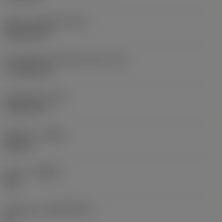
Terän muotokoodi
(SC)
Rhombic 80
Teräsärmän tehollinen pituus
(LE)
17,7439 mm
Nirkonsäde
(RE)
1,5875 mm
Kätisyys
(HAND)
Neutral
Laatu
(GRADE)
235
Perusaine
(SUBSTRATE)
HC