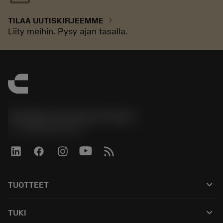
chevron_right
TILAA UUTISKIRJEEMME
Liity meihin. Pysy ajan tasalla.
Sandvik Coromant Finland
phone
+358942451675
keyboard_arrow_down
TUOTTEET
Kaikki työkalut
keyboard_arrow_down
TUKI
Kaikki ohjelmistot