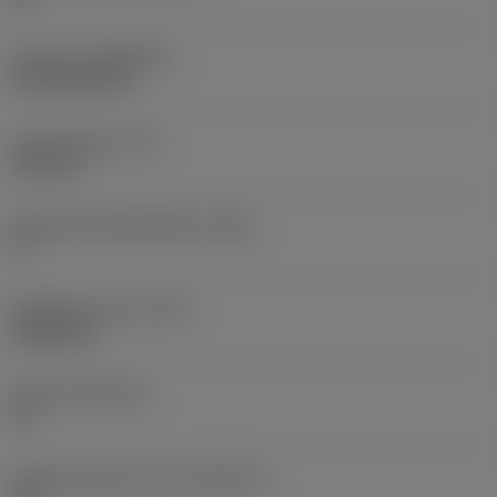
Pinnoite
(COATING)
CVD TiCN+TiN
Terän paksuus
(S)
6,35 mm
Pääsärmän päästökulma
(AN)
0 °
Nimikkeen paino
(WT)
0,0262 kg
Teräsja
(SSC_M)
19
Teräsijan koodi, tuuma
(SSC_N)