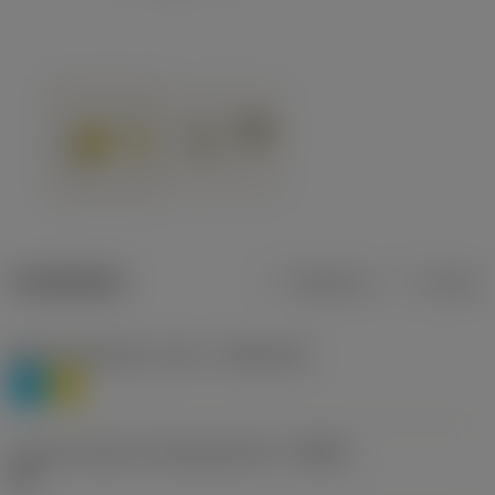
Tuotetiedot
Metrinen
Tuuma
Materiaaliluokitus, taso 1
(TMC1ISO)
P
M
Lastunmurtajan valmistajanimike
(CBMD)
HR