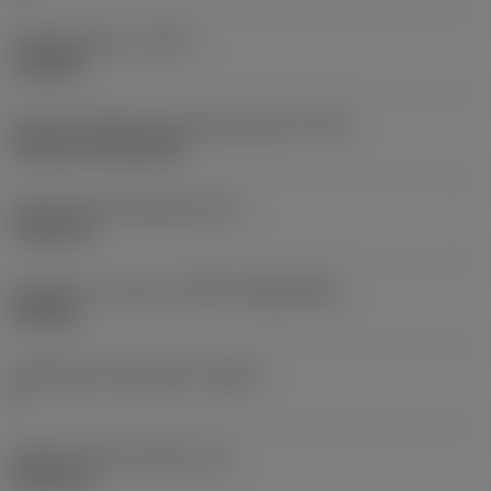
Työstämistapa
(CTPT)
roughing
Terän kiinnitystavan koodi (metrinen)
(IFS)
Cylindrical fixing hole
Kiinnitysreiän halkaisija
(D1)
7,925 mm
Teräkoko ja -muoto
(CUTINT_SIZESHAPE)
CN1906
Teräsärmien lukumäärä
(CEDC)
2
Sisään piirretty ympyrä
(IC)
19,05 mm