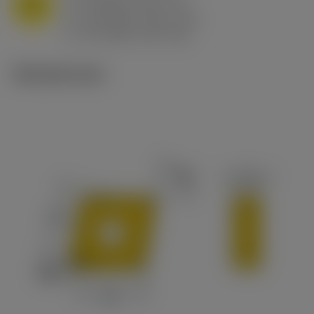
M
f
0.8 mm/r (0.5 - 1.1)
n
h
0.8 mm/r (0.5 - 1.1)
ex
v
65 m/min (90 - 50)
c
Tekniset kuvat