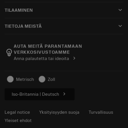
Asiakaspalvelu
Kierrätys
keyboard_arrow_down
TILAAMINEN
Jakelijat ja asiantuntijat
Kunnostus
Ostaminen
Oppaat ja opetusohjelmat
Tailor Made
keyboard_arrow_down
TIETOJA MEISTÄ
Tilaa
Laskimet ja sovellukset
Tietoa Sandvik Coromantista
Paluu
Luettelot ja käsikirjat
Manufacturing Wellness
Seuraa tilaustasi
AUTA MEITÄ PARANTAMAAN
emoji_objects
VERKKOSIVUSTOAMME
Ura
Pyydä tarjous
chevron_right
Anna palautetta tai ideoita
Kestävä liiketoiminta
Artikkelit
Lehdistölle
Metrisch
Zoll
chevron_right
Iso-Britannia | Deutsch
Legal notice
Yksityisyyden suoja
Turvallisuus
Yleiset ehdot