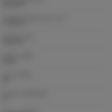
Rhombic 80
Teräsärmän tehollinen pituus
(LE)
17,7439 mm
Nirkonsäde
(RE)
1,5875 mm
Kätisyys
(HAND)
Neutral
Laatu
(GRADE)
235
Perusaine
(SUBSTRATE)
HC