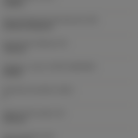
roughing
Terän kiinnitystavan koodi (metrinen)
(IFS)
Cylindrical fixing hole
Kiinnitysreiän halkaisija
(D1)
7,925 mm
Teräkoko ja -muoto
(CUTINT_SIZESHAPE)
CN1906
Teräsärmien lukumäärä
(CEDC)
2
Sisään piirretty ympyrä
(IC)
19,05 mm
Terän muotokoodi
(SC)