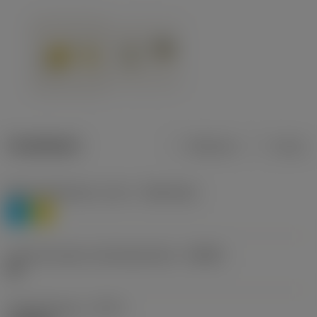
Tuotetiedot
Metrinen
Tuuma
Materiaaliluokitus, taso 1
(TMC1ISO)
P
M
Lastunmurtajan valmistajanimike
(CBMD)
HR
Työstämistapa
(CTPT)