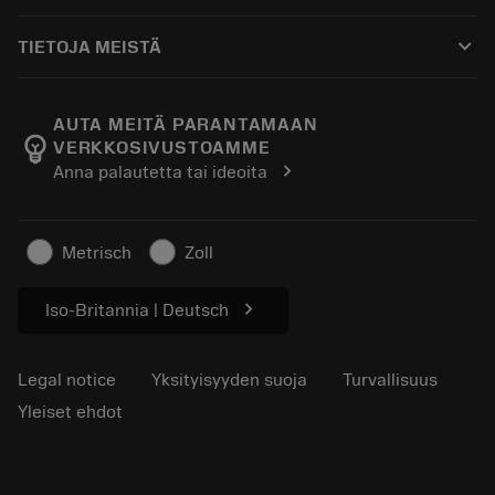
Ostaminen
Oppaat ja opetusohjelmat
Tailor Made
keyboard_arrow_down
TIETOJA MEISTÄ
Tilaa
Laskimet ja sovellukset
Tietoa Sandvik Coromantista
Paluu
Luettelot ja käsikirjat
Manufacturing Wellness
Seuraa tilaustasi
AUTA MEITÄ PARANTAMAAN
emoji_objects
VERKKOSIVUSTOAMME
Ura
Pyydä tarjous
chevron_right
Anna palautetta tai ideoita
Kestävä liiketoiminta
Artikkelit
Lehdistölle
Metrisch
Zoll
chevron_right
Iso-Britannia | Deutsch
Legal notice
Yksityisyyden suoja
Turvallisuus
Yleiset ehdot