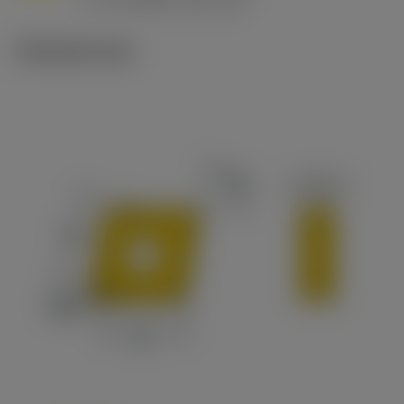
v
65 m/min (90 - 50)
c
Tekniset kuvat