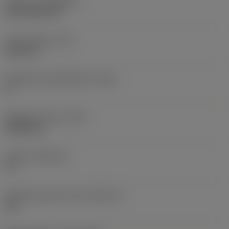
Pinnoite
(COATING)
CVD TiCN+TiN
Terän paksuus
(S)
6,35 mm
Pääsärmän päästökulma
(AN)
0 °
Nimikkeen paino
(WT)
0,0262 kg
Teräsja
(SSC_M)
19
Teräsijan koodi, tuuma
(SSC_N)
3/4