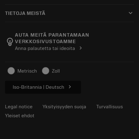
Ostaminen
Oppaat ja opetusohjelmat
Tailor Made
keyboard_arrow_down
TIETOJA MEISTÄ
Tilaa
Laskimet ja sovellukset
Tietoa Sandvik Coromantista
Paluu
Luettelot ja käsikirjat
Manufacturing Wellness
Seuraa tilaustasi
AUTA MEITÄ PARANTAMAAN
emoji_objects
VERKKOSIVUSTOAMME
Ura
Pyydä tarjous
chevron_right
Anna palautetta tai ideoita
Kestävä liiketoiminta
Artikkelit
Lehdistölle
Metrisch
Zoll
chevron_right
Iso-Britannia | Deutsch
Legal notice
Yksityisyyden suoja
Turvallisuus
Yleiset ehdot