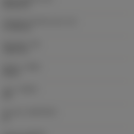
Rhombic 80
Teräsärmän tehollinen pituus
(LE)
17,7439 mm
Nirkonsäde
(RE)
1,5875 mm
Kätisyys
(HAND)
Neutral
Laatu
(GRADE)
235
Perusaine
(SUBSTRATE)
HC