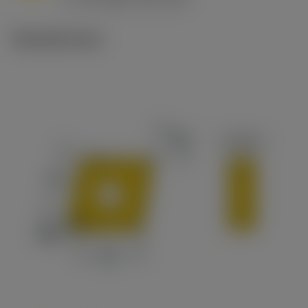
v
65 m/min (90 - 50)
c
Tekniset kuvat