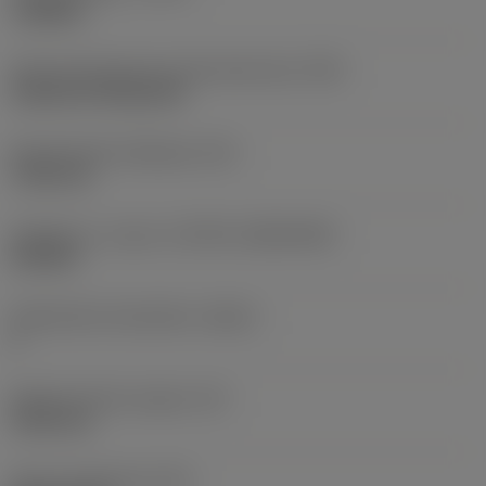
roughing
Terän kiinnitystavan koodi (metrinen)
(IFS)
Cylindrical fixing hole
Kiinnitysreiän halkaisija
(D1)
7,925 mm
Teräkoko ja -muoto
(CUTINT_SIZESHAPE)
CN1906
Teräsärmien lukumäärä
(CEDC)
2
Sisään piirretty ympyrä
(IC)
19,05 mm
Terän muotokoodi
(SC)