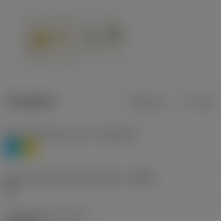
Tuotetiedot
Metrinen
Tuuma
Materiaaliluokitus, taso 1
(TMC1ISO)
P
M
Lastunmurtajan valmistajanimike
(CBMD)
HR
Työstämistapa
(CTPT)