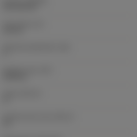
Pinnoite
(COATING)
CVD TiCN+TiN
Terän paksuus
(S)
6,35 mm
Pääsärmän päästökulma
(AN)
0 °
Nimikkeen paino
(WT)
0,0262 kg
Teräsja
(SSC_M)
19
Teräsijan koodi, tuuma
(SSC_N)
3/4