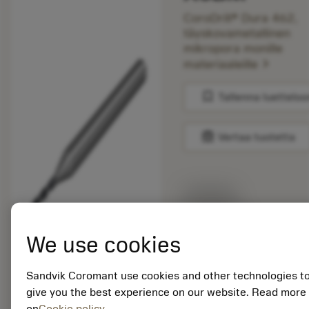
CoroDrill® Dura 462,
täyskovametallinen
mikropora monille
chevron_right
materiaaleille
bookmark
Tallenna luetteloo
balance
Vertaa tuotetta
Listahinta:
49.40 EUR
Valittavissa
We use cookies
Pakkauskoko: 1
Sandvik Coromant use cookies and other technologies t
ISO: 462.1-0182-
give you the best experience on our website. Read more
008A0-XM X0BM
on
Cookie policy