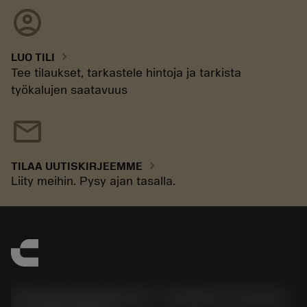
account_circle
chevron_right
LUO TILI
Tee tilaukset, tarkastele hintoja ja tarkista
työkalujen saatavuus
mail
chevron_right
TILAA UUTISKIRJEEMME
Liity meihin. Pysy ajan tasalla.
Sandvik Española S.A. - División Coromant