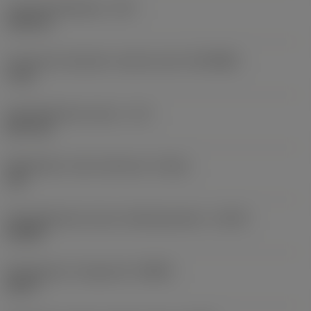
Lastuamishalkaisija
(DC)
1,82 mm
Connection diameter machine side
(DCONMS)
3 mm
Käyttökelpoinen pituus
(LU)
8,47 mm
Mahdollinen reiän toleranssi
(TCHA)
JS7
Käyttökelpoinen pituus-halkaisijasuhde
(ULDR)
4,6538
Rintakulman ortogonaali
(GAMO)
24,07 °