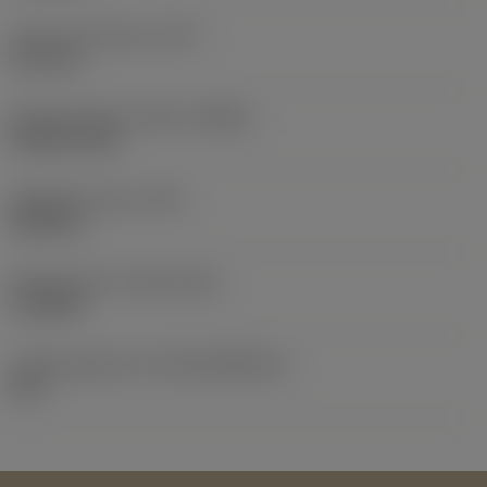
Lastu-uran pituus
(LCF)
11,2 mm
Pyörimisnopeus. Maks
(RPMX)
50 000 1/min
Nimikkeen paino
(WT)
0,005 kg
Release date
(ValFrom20)
1.2.2025
Julkaisupaketin ID
(RELEASEPACK)
25.1