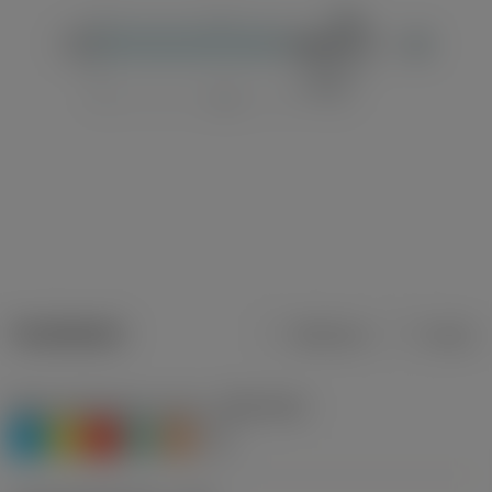
Tuotetiedot
Metrinen
Tuuma
Materiaaliluokitus, taso 1
(TMC1ISO)
P
M
K
N
S
O