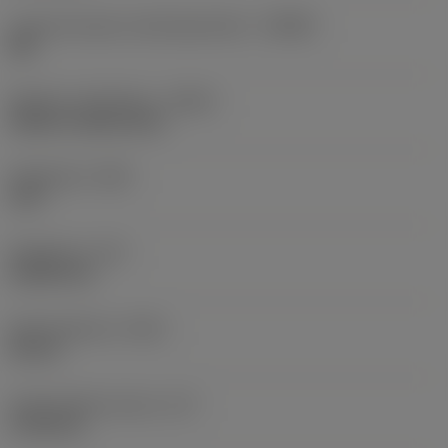
Lastunmurtajan valmistajanimike
(CBMD)
XM
Nesteen syöttötapa
(CNSC)
without coolant entry
Kärkikulma
(SIG)
130 °
Kärkipituus
(PL)
0,4243 mm
Kokonaispituus
(OAL)
38 mm
Toiminnallinen pituus
(LF)
37,58 mm