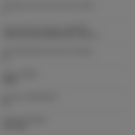
Tehollisten särmien määrä otsassa
(ZEFF)
2
Koneen puoleinen kiinnitys
(ADINTMS)
Cylindrical shank (DIN6535-HA) -metric: 3
Kiinnityshalkaisijan toleranssi
(TCDCON)
h6
Laatu
(GRADE)
X0BM
Perusaine
(SUBSTRATE)
HC
Pinnoite
(COATING)
PVD TiAlN