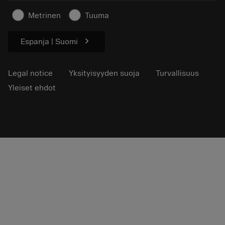
Lehdistölle
Metrinen
Tuuma
chevron_right
Espanja | Suomi
Legal notice
Yksityisyyden suoja
Turvallisuus
Yleiset ehdot