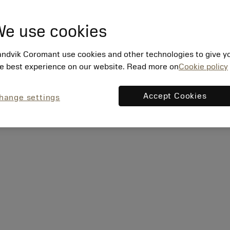
e use cookies
ndvik Coromant use cookies and other technologies to give y
e best experience on our website. Read more on
Cookie policy
Accept Cookies
hange settings