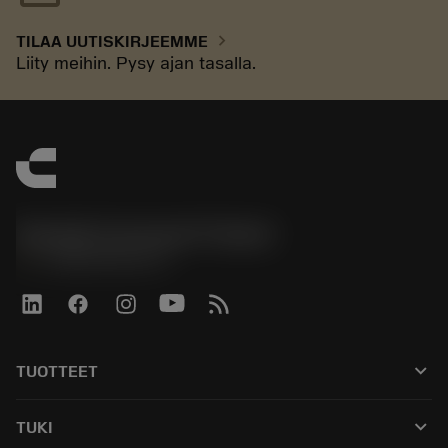
chevron_right
TILAA UUTISKIRJEEMME
Liity meihin. Pysy ajan tasalla.
Sandvik Coromant Finland
phone
+358942451675
keyboard_arrow_down
TUOTTEET
Kaikki työkalut
keyboard_arrow_down
TUKI
Kaikki ohjelmistot