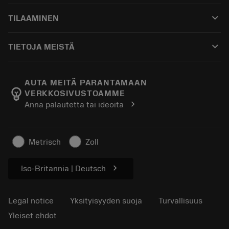
Asiakaspalvelu
Kierrätys
keyboard_arrow_down
TILAAMINEN
Jakelijat ja asiantuntijat
Kunnostus
Ostaminen
Oppaat ja opetusohjelmat
Tailor Made
keyboard_arrow_down
TIETOJA MEISTÄ
Tilaa
Laskimet ja sovellukset
Tietoa Sandvik Coromantista
Paluu
Luettelot ja käsikirjat
Manufacturing Wellness
Seuraa tilaustasi
AUTA MEITÄ PARANTAMAAN
emoji_objects
VERKKOSIVUSTOAMME
Ura
Pyydä tarjous
chevron_right
Anna palautetta tai ideoita
Kestävä liiketoiminta
Artikkelit
Lehdistölle
Metrisch
Zoll
chevron_right
Iso-Britannia | Deutsch
Legal notice
Yksityisyyden suoja
Turvallisuus
Yleiset ehdot