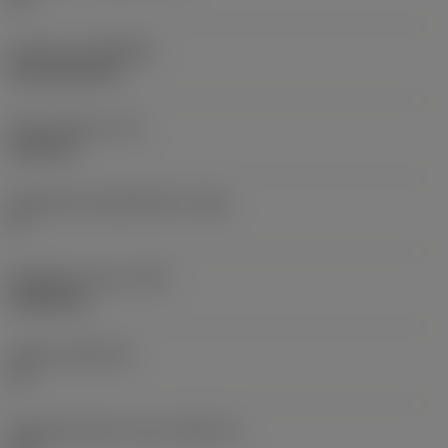
Pinnoite
(COATING)
CVD TiCN+TiN
Terän paksuus
(S)
6,35 mm
Pääsärmän päästökulma
(AN)
0 °
Nimikkeen paino
(WT)
0,0262 kg
Teräsja
(SSC_M)
19
Teräsijan koodi, tuuma
(SSC_N)