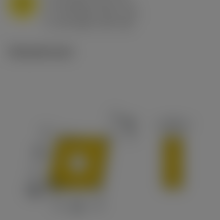
M
f
0.8 mm/r (0.5 - 1.1)
n
h
0.8 mm/r (0.5 - 1.1)
ex
v
65 m/min (90 - 50)
c
Tekniset kuvat