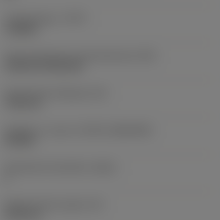
Työstämistapa
(CTPT)
roughing
Terän kiinnitystavan koodi (metrinen)
(IFS)
Cylindrical fixing hole
Kiinnitysreiän halkaisija
(D1)
7,925 mm
Teräkoko ja -muoto
(CUTINT_SIZESHAPE)
CN1906
Teräsärmien lukumäärä
(CEDC)
2
Sisään piirretty ympyrä
(IC)
19,05 mm