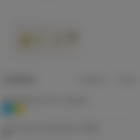
Tuotetiedot
Metrinen
Tuuma
Materiaaliluokitus, taso 1
(TMC1ISO)
P
M
Lastunmurtajan valmistajanimike
(CBMD)
HR