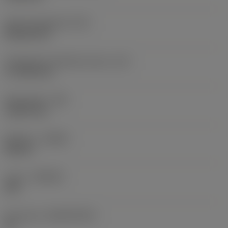
Terän muotokoodi
(SC)
Rhombic 80
Teräsärmän tehollinen pituus
(LE)
17,7439 mm
Nirkonsäde
(RE)
1,5875 mm
Kätisyys
(HAND)
Neutral
Laatu
(GRADE)
235
Perusaine
(SUBSTRATE)
HC