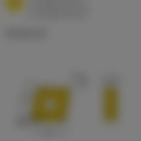
M
f
0.8 mm/r (0.5 - 1.1)
n
h
0.8 mm/r (0.5 - 1.1)
ex
v
65 m/min (90 - 50)
c
Tekniset kuvat