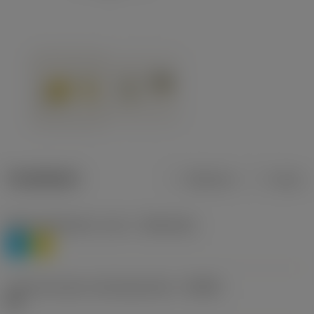
Tuotetiedot
Metrinen
Tuuma
Materiaaliluokitus, taso 1
(TMC1ISO)
P
M
Lastunmurtajan valmistajanimike
(CBMD)
HR