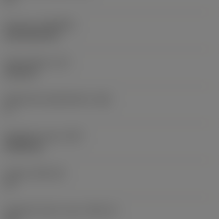
Pinnoite
(COATING)
CVD TiCN+TiN
Terän paksuus
(S)
6,35 mm
Pääsärmän päästökulma
(AN)
0 °
Nimikkeen paino
(WT)
0,0262 kg
Teräsja
(SSC_M)
19
Teräsijan koodi, tuuma
(SSC_N)