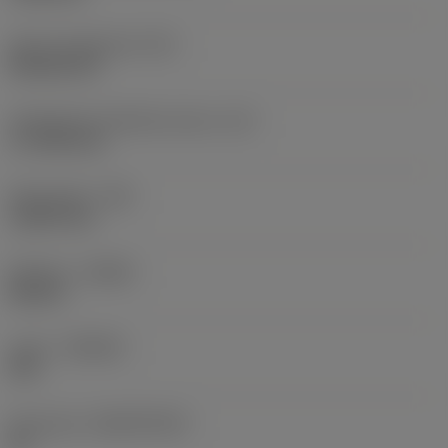
Terän muotokoodi
(SC)
Rhombic 80
Teräsärmän tehollinen pituus
(LE)
17,7439 mm
Nirkonsäde
(RE)
1,5875 mm
Kätisyys
(HAND)
Neutral
Laatu
(GRADE)
235
Perusaine
(SUBSTRATE)
HC