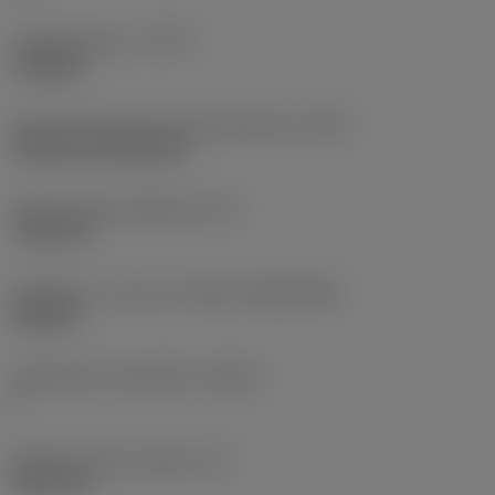
Työstämistapa
(CTPT)
roughing
Terän kiinnitystavan koodi (metrinen)
(IFS)
Cylindrical fixing hole
Kiinnitysreiän halkaisija
(D1)
7,925 mm
Teräkoko ja -muoto
(CUTINT_SIZESHAPE)
CN1906
Teräsärmien lukumäärä
(CEDC)
2
Sisään piirretty ympyrä
(IC)
19,05 mm