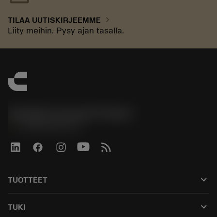
chevron_right
TILAA UUTISKIRJEEMME
Liity meihin. Pysy ajan tasalla.
Sandvik Coromant Finland
phone
+358942451675
keyboard_arrow_down
TUOTTEET
Kaikki työkalut
keyboard_arrow_down
TUKI
Kaikki ohjelmistot