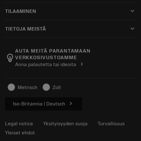
Asiakaspalvelu
Kierrätys
keyboard_arrow_down
TILAAMINEN
Jakelijat ja asiantuntijat
Kunnostus
Ostaminen
Oppaat ja opetusohjelmat
Tailor Made
keyboard_arrow_down
TIETOJA MEISTÄ
Tilaa
Laskimet ja sovellukset
Tietoa Sandvik Coromantista
Paluu
Luettelot ja käsikirjat
Manufacturing Wellness
Seuraa tilaustasi
AUTA MEITÄ PARANTAMAAN
emoji_objects
VERKKOSIVUSTOAMME
Ura
Pyydä tarjous
chevron_right
Anna palautetta tai ideoita
Kestävä liiketoiminta
Artikkelit
Lehdistölle
Metrisch
Zoll
chevron_right
Iso-Britannia | Deutsch
Legal notice
Yksityisyyden suoja
Turvallisuus
Yleiset ehdot