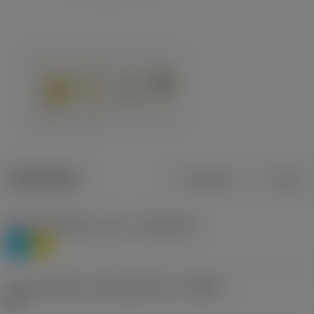
Tuotetiedot
Metrinen
Tuuma
Materiaaliluokitus, taso 1
(TMC1ISO)
P
M
Lastunmurtajan valmistajanimike
(CBMD)
HR