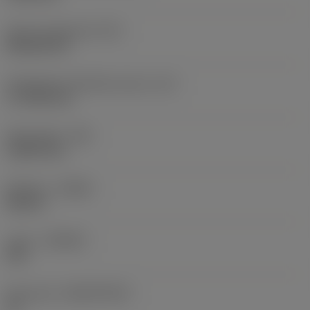
Terän muotokoodi
(SC)
Rhombic 80
Teräsärmän tehollinen pituus
(LE)
17,7439 mm
Nirkonsäde
(RE)
1,5875 mm
Kätisyys
(HAND)
Neutral
Laatu
(GRADE)
235
Perusaine
(SUBSTRATE)
HC