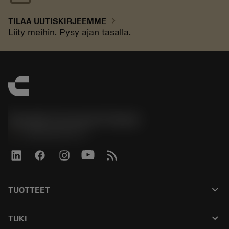
chevron_right
TILAA UUTISKIRJEEMME
Liity meihin. Pysy ajan tasalla.
Sandvik Coromant Finland
phone
+358942451675
keyboard_arrow_down
TUOTTEET
Kaikki työkalut
keyboard_arrow_down
TUKI
Kaikki ohjelmistot