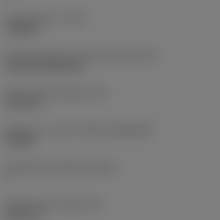
Työstämistapa
(CTPT)
roughing
Terän kiinnitystavan koodi (metrinen)
(IFS)
Cylindrical fixing hole
Kiinnitysreiän halkaisija
(D1)
7,925 mm
Teräkoko ja -muoto
(CUTINT_SIZESHAPE)
CN1906
Teräsärmien lukumäärä
(CEDC)
2
Sisään piirretty ympyrä
(IC)
19,05 mm