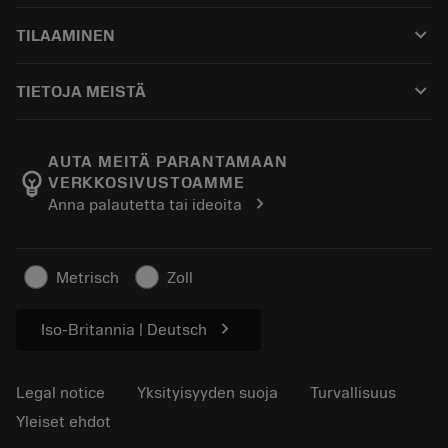
Asiakaspalvelu
Kierrätys
keyboard_arrow_down
TILAAMINEN
Jakelijat ja asiantuntijat
Kunnostus
Ostaminen
Oppaat ja opetusohjelmat
Tailor Made
keyboard_arrow_down
TIETOJA MEISTÄ
Tilaa
Laskimet ja sovellukset
Tietoa Sandvik Coromantista
Paluu
Luettelot ja käsikirjat
Manufacturing Wellness
Seuraa tilaustasi
AUTA MEITÄ PARANTAMAAN
emoji_objects
VERKKOSIVUSTOAMME
Ura
Pyydä tarjous
chevron_right
Anna palautetta tai ideoita
Kestävä liiketoiminta
Artikkelit
Lehdistölle
Metrisch
Zoll
chevron_right
Iso-Britannia | Deutsch
Legal notice
Yksityisyyden suoja
Turvallisuus
Yleiset ehdot