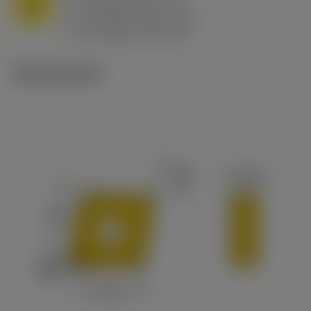
M
f
0.8 mm/r (0.5 - 1.1)
n
h
0.8 mm/r (0.5 - 1.1)
ex
v
65 m/min (90 - 50)
c
Tekniset kuvat