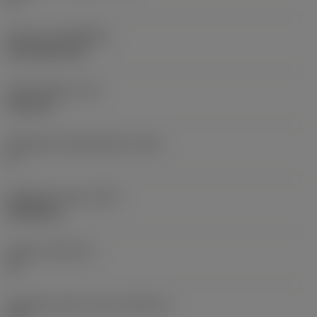
Pinnoite
(COATING)
CVD TiCN+TiN
Terän paksuus
(S)
6,35 mm
Pääsärmän päästökulma
(AN)
0 °
Nimikkeen paino
(WT)
0,0262 kg
Teräsja
(SSC_M)
19
Teräsijan koodi, tuuma
(SSC_N)