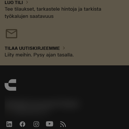
chevron_right
LUO TILI
Tee tilaukset, tarkastele hintoja ja tarkista
työkalujen saatavuus
mail
chevron_right
TILAA UUTISKIRJEEMME
Liity meihin. Pysy ajan tasalla.
Sandvik Coromant Finland
phone
+358942451675