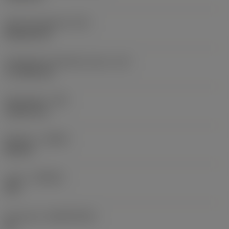
Terän muotokoodi
(SC)
Rhombic 80
Teräsärmän tehollinen pituus
(LE)
17,7439 mm
Nirkonsäde
(RE)
1,5875 mm
Kätisyys
(HAND)
Neutral
Laatu
(GRADE)
235
Perusaine
(SUBSTRATE)
HC