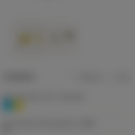
Tuotetiedot
Metrinen
Tuuma
Materiaaliluokitus, taso 1
(TMC1ISO)
P
M
Lastunmurtajan valmistajanimike
(CBMD)
HR