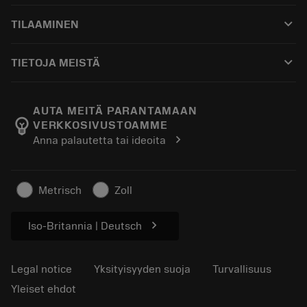
Asiakaspalvelu
Kierrätys
keyboard_arrow_down
TILAAMINEN
Jakelijat ja asiantuntijat
Kunnostus
Ostaminen
Oppaat ja opetusohjelmat
Tailor Made
keyboard_arrow_down
TIETOJA MEISTÄ
Tilaa
Laskimet ja sovellukset
Tietoa Sandvik Coromantista
Paluu
Luettelot ja käsikirjat
Manufacturing Wellness
Seuraa tilaustasi
AUTA MEITÄ PARANTAMAAN
emoji_objects
VERKKOSIVUSTOAMME
Ura
Pyydä tarjous
chevron_right
Anna palautetta tai ideoita
Kestävä liiketoiminta
Artikkelit
Lehdistölle
Metrisch
Zoll
chevron_right
Iso-Britannia | Deutsch
Legal notice
Yksityisyyden suoja
Turvallisuus
Yleiset ehdot