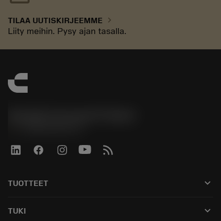
chevron_right
TILAA UUTISKIRJEEMME
Liity meihin. Pysy ajan tasalla.
Sandvik Coromant Finland
phone
+358942451675
keyboard_arrow_down
TUOTTEET
Kaikki työkalut
keyboard_arrow_down
TUKI
Kaikki ohjelmistot