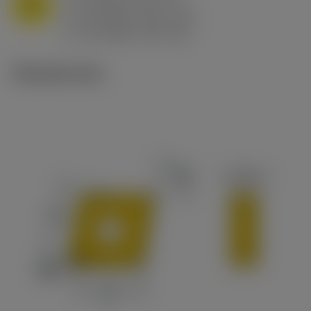
M
f
0.8 mm/r (0.5 - 1.1)
n
h
0.8 mm/r (0.5 - 1.1)
ex
v
65 m/min (90 - 50)
c
Tekniset kuvat