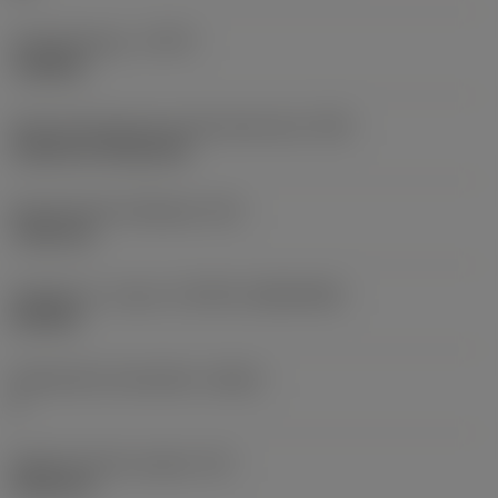
Työstämistapa
(CTPT)
roughing
Terän kiinnitystavan koodi (metrinen)
(IFS)
Cylindrical fixing hole
Kiinnitysreiän halkaisija
(D1)
7,925 mm
Teräkoko ja -muoto
(CUTINT_SIZESHAPE)
CN1906
Teräsärmien lukumäärä
(CEDC)
2
Sisään piirretty ympyrä
(IC)
19,05 mm