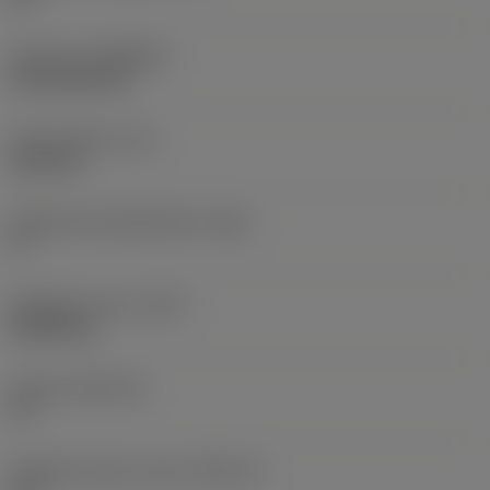
Pinnoite
(COATING)
CVD TiCN+TiN
Terän paksuus
(S)
6,35 mm
Pääsärmän päästökulma
(AN)
0 °
Nimikkeen paino
(WT)
0,0262 kg
Teräsja
(SSC_M)
19
Teräsijan koodi, tuuma
(SSC_N)