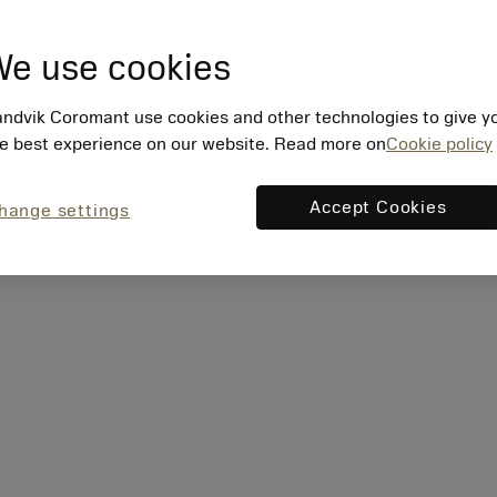
e use cookies
ndvik Coromant use cookies and other technologies to give y
e best experience on our website. Read more on
Cookie policy
Accept Cookies
hange settings