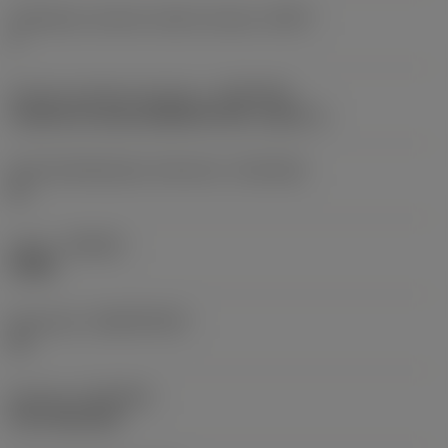
Tehollisten särmien määrä otsassa
(ZEFF)
2
Koneen puoleinen kiinnitys
(ADINTMS)
Cylindrical shank (DIN6535-HA) -metric: 6
Kiinnityshalkaisijan toleranssi
(TCDCON)
h6
Laatu
(GRADE)
X2BM
Perusaine
(SUBSTRATE)
HC
Pinnoite
(COATING)
PVD TiAlCrSiN