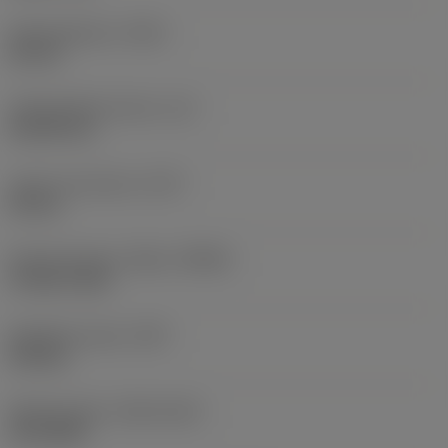
Kokonaispituus
(OAL)
66 mm
Toiminnallinen pituus
(LF)
65,335 mm
Lastu-uran pituus
(LCF)
24 mm
Pyörimisnopeus. Maks
(RPMX)
27 861 1/min
Nimikkeen paino
(WT)
0,02 kg
Release date
(ValFrom20)
18.1.2025