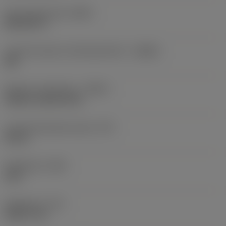
Perusvakioryhmä
(BSG)
DIN 6537 K
Lastunmurtajan valmistajanimike
(CBMD)
XM
Nesteen syöttötapa
(CNSC)
without coolant entry
Lastuamisnesteen paine
(CP)
20 bar
Kärkikulma
(SIG)
140 °
Kärkipituus
(PL)
0,8317 mm