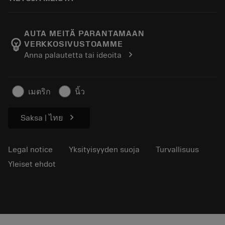
Tilaa
Laskimet ja sovellukset
Ura
Paluu
Luettelot ja käsikirjat
Tietoa meistä Sandvik Coromant
Seuraa tilaustasi
AUTA MEITÄ PARANTAMAAN
emoji_objects
VERKKOSIVUSTOAMME
Löydä meidät
Pyydä tarjous
chevron_right
Anna palautetta tai ideoita
Lehdistölle
Turvallisuustietoa
Kestävyys
เมตริก
นิ้ว
chevron_right
Saksa | ไทย
Legal notice
Yksityisyyden suoja
Turvallisuus
Yleiset ehdot