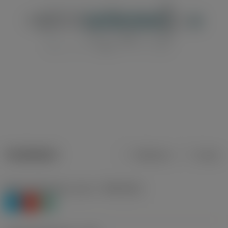
Tuotetiedot
Metrinen
Tuuma
Materiaaliluokitus, taso 1
(TMC1ISO)
P
K
N