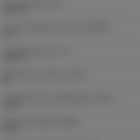
Lastuamishalkaisija
(DC)
4,572 mm
Connection diameter machine side
(DCONMS)
6 mm
Käyttökelpoinen pituus
(LU)
14,38 mm
Mahdollinen reiän toleranssi
(TCHA)
H9
Käyttökelpoinen pituus-halkaisijasuhde
(ULDR)
3,1452
Rintakulman ortogonaali
(GAMO)
22,24 °