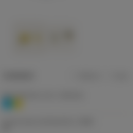
Tuotetiedot
Metrinen
Tuuma
Materiaaliluokitus, taso 1
(TMC1ISO)
P
M
Lastunmurtajan valmistajanimike
(CBMD)
HR