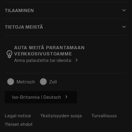
Asiakaspalvelu
Kierrätys
keyboard_arrow_down
TILAAMINEN
Jakelijat ja asiantuntijat
Kunnostus
Ostaminen
Oppaat ja opetusohjelmat
Tailor Made
keyboard_arrow_down
TIETOJA MEISTÄ
Tilaa
Laskimet ja sovellukset
Tietoa Sandvik Coromantista
Paluu
Luettelot ja käsikirjat
Manufacturing Wellness
Seuraa tilaustasi
AUTA MEITÄ PARANTAMAAN
emoji_objects
VERKKOSIVUSTOAMME
Ura
Pyydä tarjous
chevron_right
Anna palautetta tai ideoita
Kestävä liiketoiminta
Artikkelit
Lehdistölle
Metrisch
Zoll
chevron_right
Iso-Britannia | Deutsch
Legal notice
Yksityisyyden suoja
Turvallisuus
Yleiset ehdot