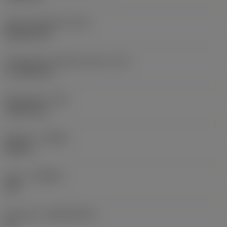
Terän muotokoodi
(SC)
Rhombic 80
Teräsärmän tehollinen pituus
(LE)
17,7439 mm
Nirkonsäde
(RE)
1,5875 mm
Kätisyys
(HAND)
Neutral
Laatu
(GRADE)
235
Perusaine
(SUBSTRATE)
HC