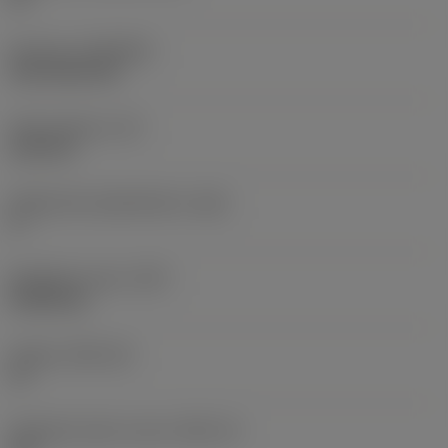
Pinnoite
(COATING)
CVD TiCN+TiN
Terän paksuus
(S)
6,35 mm
Pääsärmän päästökulma
(AN)
0 °
Nimikkeen paino
(WT)
0,0262 kg
Teräsja
(SSC_M)
19
Teräsijan koodi, tuuma
(SSC_N)