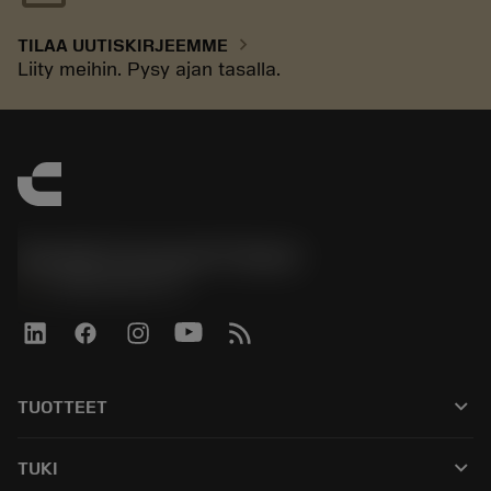
chevron_right
TILAA UUTISKIRJEEMME
Liity meihin. Pysy ajan tasalla.
Sandvik Coromant Finland
phone
+358942451675
keyboard_arrow_down
TUOTTEET
Kaikki työkalut
keyboard_arrow_down
TUKI
Kaikki ohjelmistot