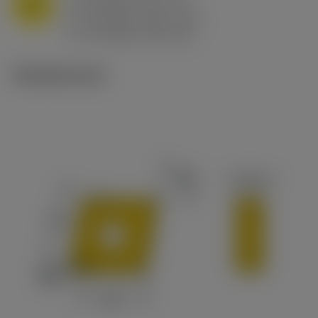
M
f
0.8 mm/r (0.5 - 1.1)
n
h
0.8 mm/r (0.5 - 1.1)
ex
v
65 m/min (90 - 50)
c
Tekniset kuvat