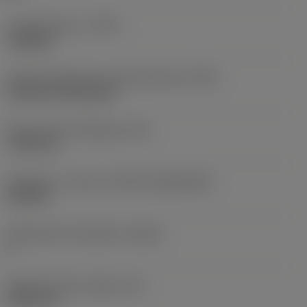
Työstämistapa
(CTPT)
roughing
Terän kiinnitystavan koodi (metrinen)
(IFS)
Cylindrical fixing hole
Kiinnitysreiän halkaisija
(D1)
7,925 mm
Teräkoko ja -muoto
(CUTINT_SIZESHAPE)
CN1906
Teräsärmien lukumäärä
(CEDC)
2
Sisään piirretty ympyrä
(IC)
19,05 mm