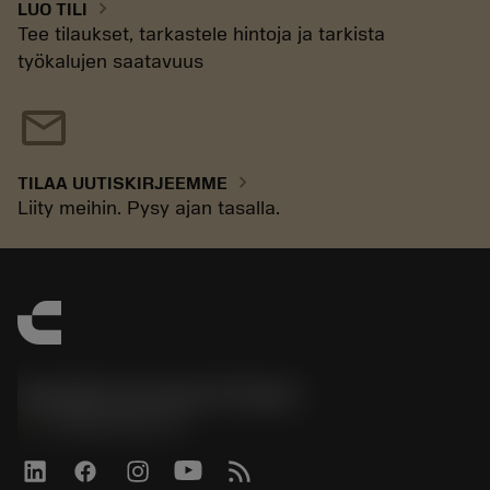
chevron_right
LUO TILI
Tee tilaukset, tarkastele hintoja ja tarkista
työkalujen saatavuus
mail
chevron_right
TILAA UUTISKIRJEEMME
Liity meihin. Pysy ajan tasalla.
Sandvik Coromant Finland
phone
+358942451675