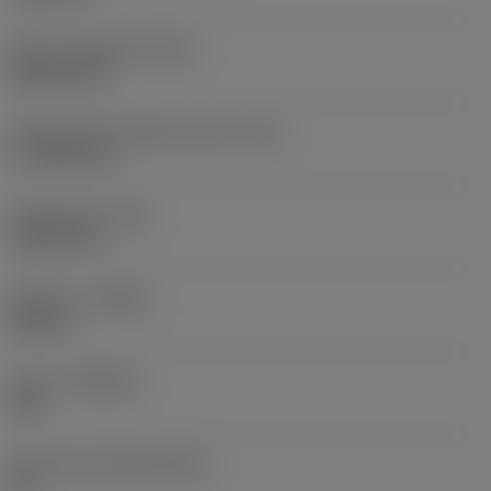
Terän muotokoodi
(SC)
Rhombic 80
Teräsärmän tehollinen pituus
(LE)
17,7439 mm
Nirkonsäde
(RE)
1,5875 mm
Kätisyys
(HAND)
Neutral
Laatu
(GRADE)
235
Perusaine
(SUBSTRATE)
HC