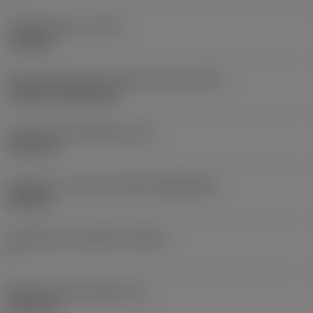
Työstämistapa
(CTPT)
roughing
Terän kiinnitystavan koodi (metrinen)
(IFS)
Cylindrical fixing hole
Kiinnitysreiän halkaisija
(D1)
7,925 mm
Teräkoko ja -muoto
(CUTINT_SIZESHAPE)
CN1906
Teräsärmien lukumäärä
(CEDC)
2
Sisään piirretty ympyrä
(IC)
19,05 mm