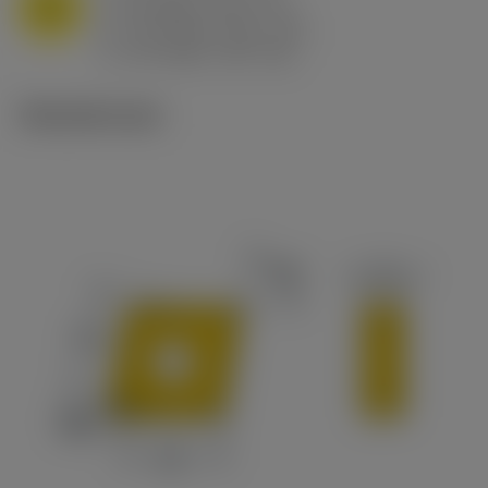
M
f
0.8 mm/r (0.5 - 1.1)
n
h
0.8 mm/r (0.5 - 1.1)
ex
v
65 m/min (90 - 50)
c
Tekniset kuvat