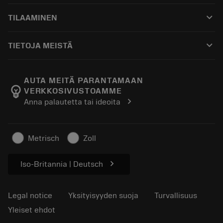
Asiakaspalvelu
Kierrätys
keyboard_arrow_down
TILAAMINEN
Jakelijat ja asiantuntijat
Kunnostus
Ostaminen
Oppaat ja opetusohjelmat
Tailor Made
keyboard_arrow_down
TIETOJA MEISTÄ
Tilaa
Laskimet ja sovellukset
Tietoa Sandvik Coromantista
Paluu
Luettelot ja käsikirjat
Manufacturing Wellness
Seuraa tilaustasi
AUTA MEITÄ PARANTAMAAN
emoji_objects
VERKKOSIVUSTOAMME
Ura
Pyydä tarjous
chevron_right
Anna palautetta tai ideoita
Kestävä liiketoiminta
Artikkelit
Lehdistölle
Metrisch
Zoll
chevron_right
Iso-Britannia | Deutsch
Legal notice
Yksityisyyden suoja
Turvallisuus
Yleiset ehdot