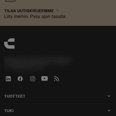
chevron_right
TILAA UUTISKIRJEEMME
Liity meihin. Pysy ajan tasalla.
Sandvik Coromant Finland
phone
+358942451675
keyboard_arrow_down
TUOTTEET
Kaikki työkalut
keyboard_arrow_down
TUKI
Kaikki ohjelmistot