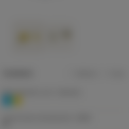
Tuotetiedot
Metrinen
Tuuma
Materiaaliluokitus, taso 1
(TMC1ISO)
P
M
Lastunmurtajan valmistajanimike
(CBMD)
HR