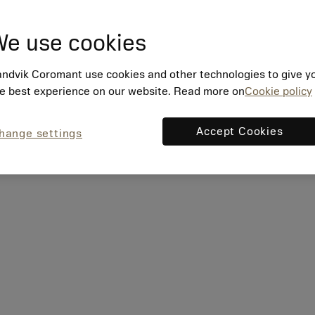
e use cookies
ndvik Coromant use cookies and other technologies to give y
e best experience on our website. Read more on
Cookie policy
Accept Cookies
hange settings