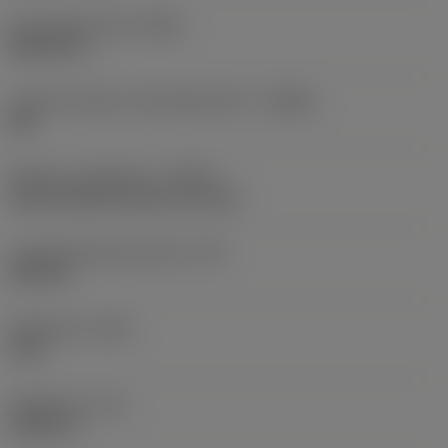
Perusvakioryhmä
(BSG)
DIN 6537 L
Lastunmurtajan valmistajanimike
(CBMD)
XM
Nesteen syöttötapa
(CNSC)
axial concentric entry on circle
Lastuamisnesteen paine
(CP)
290 PSI
Kärkikulma
(SIG)
140 °
Kärkipituus
(PL)
0,0651 in