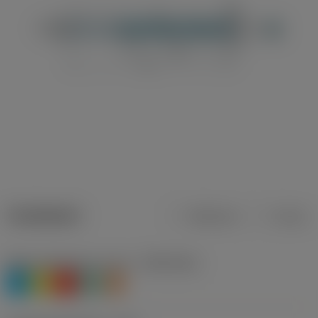
Tuotetiedot
Metrinen
Tuuma
Materiaaliluokitus, taso 1
(TMC1ISO)
P
M
K
N
S