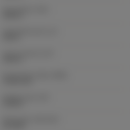
Kokonaispituus
(OAL)
4,0551 in
Toiminnallinen pituus
(LF)
4,003 in
Lastu-uran pituus
(LCF)
2,4016 in
Pyörimisnopeus. Maks
(RPMX)
14 008 1/min
Nimikkeen paino
(WT)
0,1852 lb
Release date
(ValFrom20)
18.1.2025