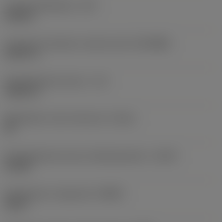
Lastuamishalkaisija
(DC)
0,358 in
Connection diameter machine side
(DCONMS)
0,3937 in
Käyttökelpoinen pituus
(LU)
1,8413 in
Mahdollinen reiän toleranssi
(TCHA)
H9
Käyttökelpoinen pituus-halkaisijasuhde
(ULDR)
5,1435
Rintakulman ortogonaali
(GAMO)
18,81 °