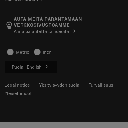
Tilata
Verkkokoulutus
Ura
Lisää palautuskärryyn
Tapahtumat ja koulutukset
Tietoa meistä Sandvik Coromant
Seuraa tilaustasi
Tool ID
AUTA MEITÄ PARANTAMAAN
emoji_objects
VERKKOSIVUSTOAMME
Löydä meidät
FAQ
chevron_right
Anna palautetta tai ideoita
Lehdistölle
Yhteyshenkilö
Turvallisuustietoa
Kestävyys
Metric
Inch
chevron_right
Puola | English
Legal notice
Yksityisyyden suoja
Turvallisuus
Yleiset ehdot