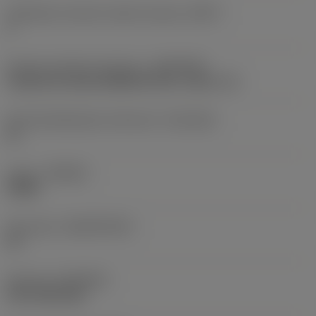
Tehollisten särmien määrä otsassa
(ZEFF)
2
Koneen puoleinen kiinnitys
(ADINTMS)
Cylindrical shank (DIN6535-HA) -metric: 10
Kiinnityshalkaisijan toleranssi
(TCDCON)
h6
Laatu
(GRADE)
X2BM
Perusaine
(SUBSTRATE)
HC
Pinnoite
(COATING)
PVD TiAlCrSiN