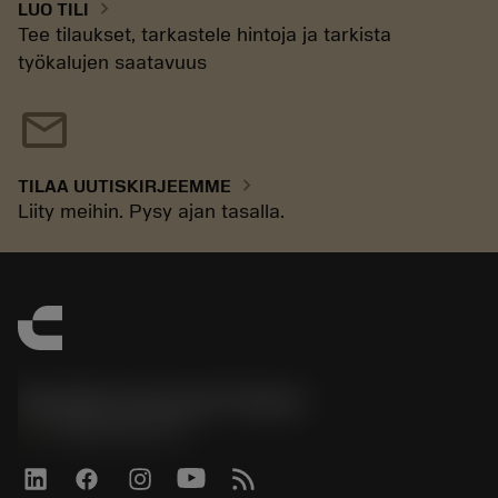
chevron_right
LUO TILI
Tee tilaukset, tarkastele hintoja ja tarkista
työkalujen saatavuus
mail
chevron_right
TILAA UUTISKIRJEEMME
Liity meihin. Pysy ajan tasalla.
Sandvik Coromant Finland
phone
+358942451675