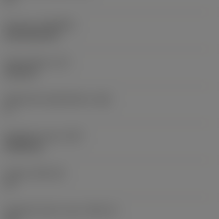
Pinnoite
(COATING)
CVD TiCN+TiN
Terän paksuus
(S)
6,35 mm
Pääsärmän päästökulma
(AN)
0 °
Nimikkeen paino
(WT)
0,0262 kg
Teräsja
(SSC_M)
19
Teräsijan koodi, tuuma
(SSC_N)