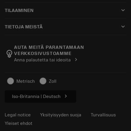
Asiakaspalvelu
Kierrätys
keyboard_arrow_down
TILAAMINEN
Jakelijat ja asiantuntijat
Kunnostus
Ostaminen
Oppaat ja opetusohjelmat
Tailor Made
keyboard_arrow_down
TIETOJA MEISTÄ
Tilaa
Laskimet ja sovellukset
Tietoa Sandvik Coromantista
Paluu
Luettelot ja käsikirjat
Manufacturing Wellness
Seuraa tilaustasi
AUTA MEITÄ PARANTAMAAN
emoji_objects
VERKKOSIVUSTOAMME
Ura
Pyydä tarjous
chevron_right
Anna palautetta tai ideoita
Kestävä liiketoiminta
Artikkelit
Lehdistölle
Metrisch
Zoll
chevron_right
Iso-Britannia | Deutsch
Legal notice
Yksityisyyden suoja
Turvallisuus
Yleiset ehdot