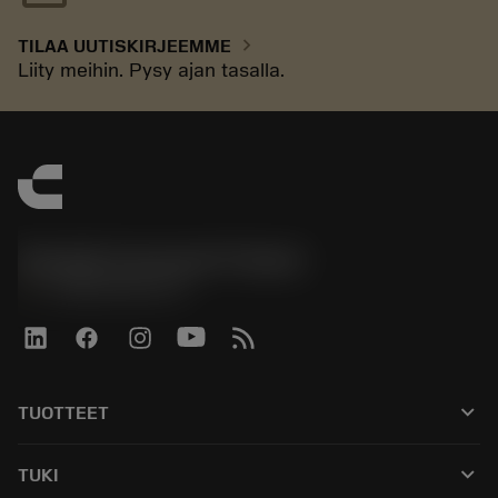
chevron_right
TILAA UUTISKIRJEEMME
Liity meihin. Pysy ajan tasalla.
Sandvik Coromant Finland
phone
+358942451675
keyboard_arrow_down
TUOTTEET
Kaikki työkalut
keyboard_arrow_down
TUKI
Kaikki ohjelmistot