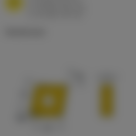
M
f
0.8 mm/r (0.5 - 1.1)
n
h
0.8 mm/r (0.5 - 1.1)
ex
v
65 m/min (90 - 50)
c
Tekniset kuvat