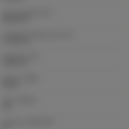
Terän muotokoodi
(SC)
Rhombic 80
Teräsärmän tehollinen pituus
(LE)
17,7439 mm
Nirkonsäde
(RE)
1,5875 mm
Kätisyys
(HAND)
Neutral
Laatu
(GRADE)
235
Perusaine
(SUBSTRATE)
HC