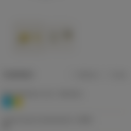
Tuotetiedot
Metrinen
Tuuma
Materiaaliluokitus, taso 1
(TMC1ISO)
P
M
Lastunmurtajan valmistajanimike
(CBMD)
HR