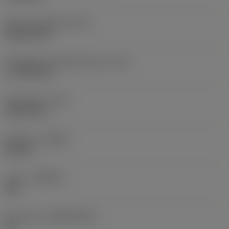
Terän muotokoodi
(SC)
Rhombic 80
Teräsärmän tehollinen pituus
(LE)
17,7439 mm
Nirkonsäde
(RE)
1,5875 mm
Kätisyys
(HAND)
Neutral
Laatu
(GRADE)
235
Perusaine
(SUBSTRATE)
HC