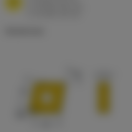
M
f
0.8 mm/r (0.5 - 1.1)
n
h
0.8 mm/r (0.5 - 1.1)
ex
v
65 m/min (90 - 50)
c
Tekniset kuvat