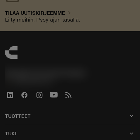
chevron_right
TILAA UUTISKIRJEEMME
Liity meihin. Pysy ajan tasalla.
Sandvik Coromant Finland
phone
+358942451675
keyboard_arrow_down
TUOTTEET
Kaikki työkalut
keyboard_arrow_down
TUKI
Kaikki ohjelmistot