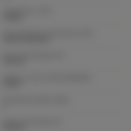
Työstämistapa
(CTPT)
roughing
Terän kiinnitystavan koodi (metrinen)
(IFS)
Cylindrical fixing hole
Kiinnitysreiän halkaisija
(D1)
7,925 mm
Teräkoko ja -muoto
(CUTINT_SIZESHAPE)
CN1906
Teräsärmien lukumäärä
(CEDC)
2
Sisään piirretty ympyrä
(IC)
19,05 mm