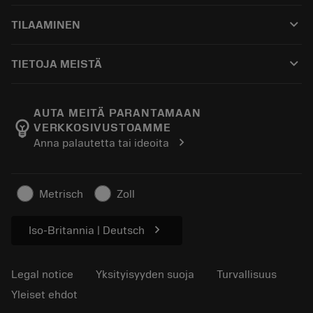
Asiakaspalvelu
Kierrätys
keyboard_arrow_down
TILAAMINEN
Jakelijat ja asiantuntijat
Kunnostus
Ostaminen
Oppaat ja opetusohjelmat
Tailor Made
keyboard_arrow_down
TIETOJA MEISTÄ
Tilaa
Laskimet ja sovellukset
Tietoa Sandvik Coromantista
Paluu
Luettelot ja käsikirjat
Manufacturing Wellness
Seuraa tilaustasi
AUTA MEITÄ PARANTAMAAN
emoji_objects
VERKKOSIVUSTOAMME
Ura
Pyydä tarjous
chevron_right
Anna palautetta tai ideoita
Kestävä liiketoiminta
Artikkelit
Lehdistölle
Metrisch
Zoll
chevron_right
Iso-Britannia | Deutsch
Legal notice
Yksityisyyden suoja
Turvallisuus
Yleiset ehdot