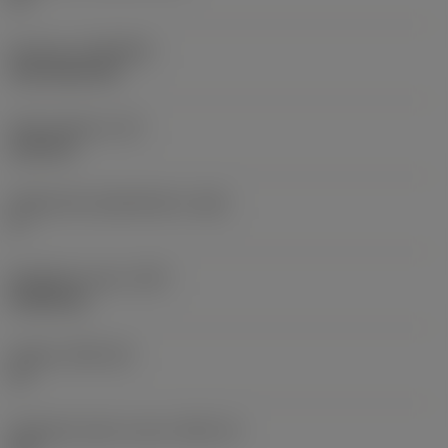
Pinnoite
(COATING)
CVD TiCN+TiN
Terän paksuus
(S)
6,35 mm
Pääsärmän päästökulma
(AN)
0 °
Nimikkeen paino
(WT)
0,0262 kg
Teräsja
(SSC_M)
19
Teräsijan koodi, tuuma
(SSC_N)