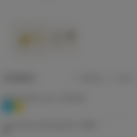
Tuotetiedot
Metrinen
Tuuma
Materiaaliluokitus, taso 1
(TMC1ISO)
P
M
Lastunmurtajan valmistajanimike
(CBMD)
HR