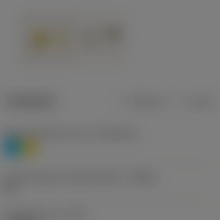
Tuotetiedot
Metrinen
Tuuma
Materiaaliluokitus, taso 1
(TMC1ISO)
P
M
Lastunmurtajan valmistajanimike
(CBMD)
HR
Työstämistapa
(CTPT)