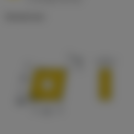
v
65 m/min (90 - 50)
c
Tekniset kuvat