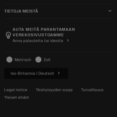
Ostaminen
Oppaat ja opetusohjelmat
Tailor Made
keyboard_arrow_down
TIETOJA MEISTÄ
Tilaa
Laskimet ja sovellukset
Tietoa Sandvik Coromantista
Paluu
Luettelot ja käsikirjat
Manufacturing Wellness
Seuraa tilaustasi
AUTA MEITÄ PARANTAMAAN
emoji_objects
VERKKOSIVUSTOAMME
Ura
Pyydä tarjous
chevron_right
Anna palautetta tai ideoita
Kestävä liiketoiminta
Artikkelit
Lehdistölle
Metrisch
Zoll
chevron_right
Iso-Britannia | Deutsch
Legal notice
Yksityisyyden suoja
Turvallisuus
Yleiset ehdot