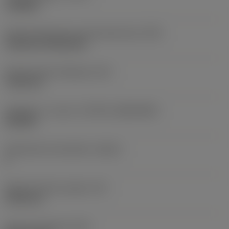
roughing
Terän kiinnitystavan koodi (metrinen)
(IFS)
Cylindrical fixing hole
Kiinnitysreiän halkaisija
(D1)
7,925 mm
Teräkoko ja -muoto
(CUTINT_SIZESHAPE)
CN1906
Teräsärmien lukumäärä
(CEDC)
2
Sisään piirretty ympyrä
(IC)
19,05 mm
Terän muotokoodi
(SC)