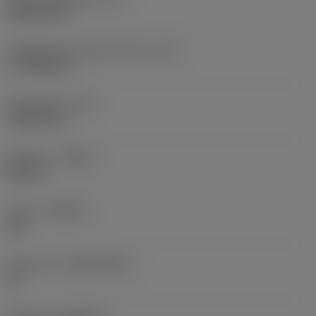
Rhombic 80
Teräsärmän tehollinen pituus
(LE)
17,7439 mm
Nirkonsäde
(RE)
1,5875 mm
Kätisyys
(HAND)
Neutral
Laatu
(GRADE)
235
Perusaine
(SUBSTRATE)
HC