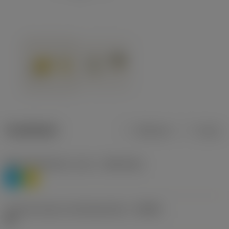
Tuotetiedot
Metrinen
Tuuma
Materiaaliluokitus, taso 1
(TMC1ISO)
P
M
Lastunmurtajan valmistajanimike
(CBMD)
HR