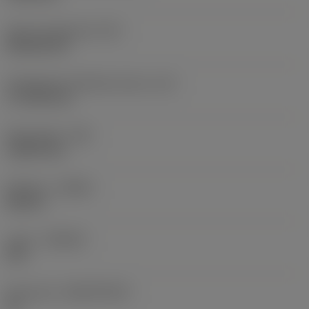
Terän muotokoodi
(SC)
Rhombic 80
Teräsärmän tehollinen pituus
(LE)
17,7439 mm
Nirkonsäde
(RE)
1,5875 mm
Kätisyys
(HAND)
Neutral
Laatu
(GRADE)
235
Perusaine
(SUBSTRATE)
HC