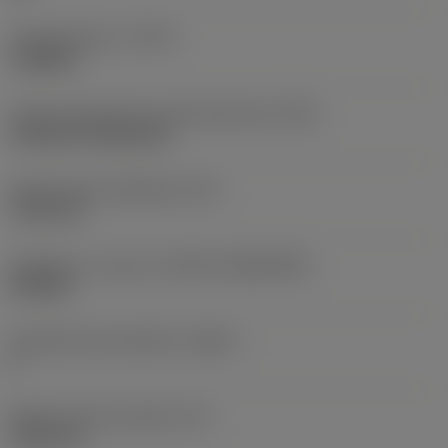
Työstämistapa
(CTPT)
roughing
Terän kiinnitystavan koodi (metrinen)
(IFS)
Cylindrical fixing hole
Kiinnitysreiän halkaisija
(D1)
7,925 mm
Teräkoko ja -muoto
(CUTINT_SIZESHAPE)
CN1906
Teräsärmien lukumäärä
(CEDC)
2
Sisään piirretty ympyrä
(IC)
19,05 mm