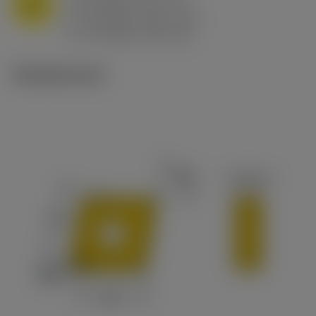
M
f
0.8 mm/r (0.5 - 1.1)
n
h
0.8 mm/r (0.5 - 1.1)
ex
v
65 m/min (90 - 50)
c
Tekniset kuvat