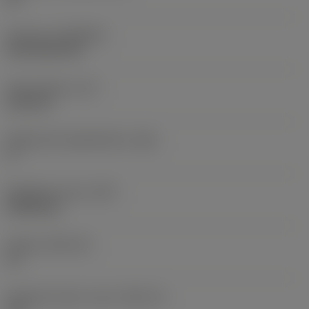
Pinnoite
(COATING)
CVD TiCN+TiN
Terän paksuus
(S)
6,35 mm
Pääsärmän päästökulma
(AN)
0 °
Nimikkeen paino
(WT)
0,0262 kg
Teräsja
(SSC_M)
19
Teräsijan koodi, tuuma
(SSC_N)