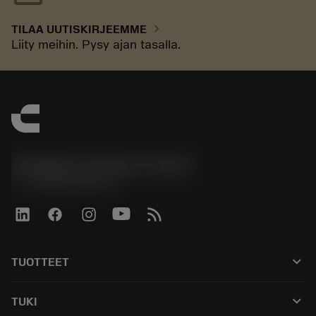
chevron_right
TILAA UUTISKIRJEEMME
Liity meihin. Pysy ajan tasalla.
Sandvik Coromant Finland
phone
+358942451675
keyboard_arrow_down
TUOTTEET
Kaikki työkalut
keyboard_arrow_down
TUKI
Kaikki ohjelmistot