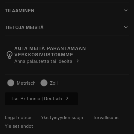
Asiakaspalvelu
Kierrätys
keyboard_arrow_down
TILAAMINEN
Jakelijat ja asiantuntijat
Kunnostus
Ostaminen
Oppaat ja opetusohjelmat
Tailor Made
keyboard_arrow_down
TIETOJA MEISTÄ
Tilaa
Laskimet ja sovellukset
Tietoa Sandvik Coromantista
Paluu
Luettelot ja käsikirjat
Manufacturing Wellness
Seuraa tilaustasi
AUTA MEITÄ PARANTAMAAN
emoji_objects
VERKKOSIVUSTOAMME
Ura
Pyydä tarjous
chevron_right
Anna palautetta tai ideoita
Kestävä liiketoiminta
Artikkelit
Lehdistölle
Metrisch
Zoll
chevron_right
Iso-Britannia | Deutsch
Legal notice
Yksityisyyden suoja
Turvallisuus
Yleiset ehdot