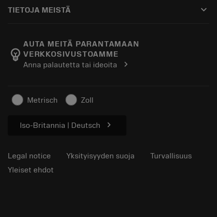
Ostaminen
Oppaat ja opetusohjelmat
Tailor Made
keyboard_arrow_down
TIETOJA MEISTÄ
Tilaa
Laskimet ja sovellukset
Tietoa Sandvik Coromantista
Paluu
Luettelot ja käsikirjat
Manufacturing Wellness
Seuraa tilaustasi
AUTA MEITÄ PARANTAMAAN
emoji_objects
VERKKOSIVUSTOAMME
Ura
Pyydä tarjous
chevron_right
Anna palautetta tai ideoita
Kestävä liiketoiminta
Artikkelit
Lehdistölle
Metrisch
Zoll
chevron_right
Iso-Britannia | Deutsch
Legal notice
Yksityisyyden suoja
Turvallisuus
Yleiset ehdot