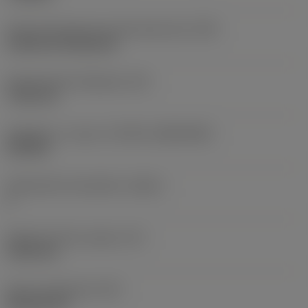
Terän kiinnitystavan koodi (metrinen)
(IFS)
Cylindrical fixing hole
Kiinnitysreiän halkaisija
(D1)
7,925 mm
Teräkoko ja -muoto
(CUTINT_SIZESHAPE)
CN1906
Teräsärmien lukumäärä
(CEDC)
2
Sisään piirretty ympyrä
(IC)
19,05 mm
Terän muotokoodi
(SC)
Rhombic 80