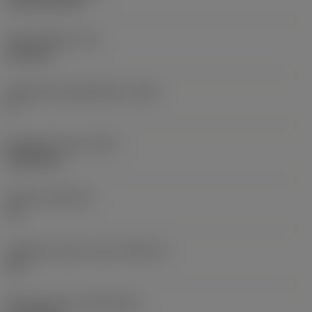
CVD TiCN+TiN
Terän paksuus
(S)
6,35 mm
Pääsärmän päästökulma
(AN)
0 °
Nimikkeen paino
(WT)
0,0262 kg
Teräsja
(SSC_M)
19
Teräsijan koodi, tuuma
(SSC_N)
3/4
Release date
(ValFrom20)