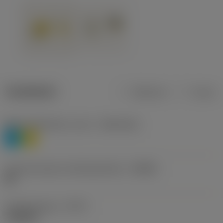
Tuotetiedot
Metrinen
Tuuma
Materiaaliluokitus, taso 1
(TMC1ISO)
P
M
Lastunmurtajan valmistajanimike
(CBMD)
HR
Työstämistapa
(CTPT)
roughing