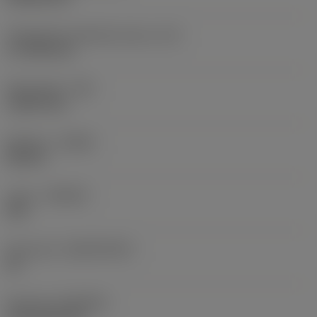
Teräsärmän tehollinen pituus
(LE)
17,7439 mm
Nirkonsäde
(RE)
1,5875 mm
Kätisyys
(HAND)
Neutral
Laatu
(GRADE)
235
Perusaine
(SUBSTRATE)
HC
Pinnoite
(COATING)