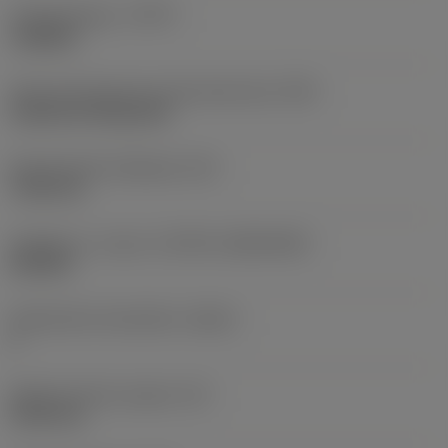
Työstämistapa
(CTPT)
roughing
Terän kiinnitystavan koodi (metrinen)
(IFS)
Cylindrical fixing hole
Kiinnitysreiän halkaisija
(D1)
7,925 mm
Teräkoko ja -muoto
(CUTINT_SIZESHAPE)
CN1906
Teräsärmien lukumäärä
(CEDC)
2
Sisään piirretty ympyrä
(IC)
19,05 mm