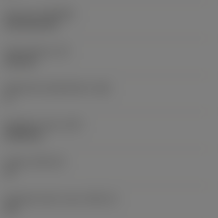
Pinnoite
(COATING)
CVD TiCN+TiN
Terän paksuus
(S)
6,35 mm
Pääsärmän päästökulma
(AN)
0 °
Nimikkeen paino
(WT)
0,0262 kg
Teräsja
(SSC_M)
19
Teräsijan koodi, tuuma
(SSC_N)
3/4