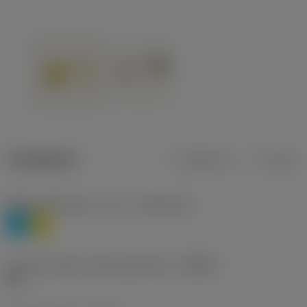
Tuotetiedot
Metrinen
Tuuma
Materiaaliluokitus, taso 1
(TMC1ISO)
P
M
Lastunmurtajan valmistajanimike
(CBMD)
HR