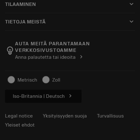
keyboard_arrow_down
TILAAMINEN
Jakelijat ja asiantuntijat
Kunnostus
Ostaminen
Oppaat ja opetusohjelmat
Tailor Made
keyboard_arrow_down
TIETOJA MEISTÄ
Tilaa
Laskimet ja sovellukset
Tietoa Sandvik Coromantista
Paluu
Luettelot ja käsikirjat
Manufacturing Wellness
Seuraa tilaustasi
AUTA MEITÄ PARANTAMAAN
emoji_objects
VERKKOSIVUSTOAMME
Ura
Pyydä tarjous
chevron_right
Anna palautetta tai ideoita
Kestävä liiketoiminta
Artikkelit
Lehdistölle
Metrisch
Zoll
chevron_right
Iso-Britannia | Deutsch
Legal notice
Yksityisyyden suoja
Turvallisuus
Yleiset ehdot