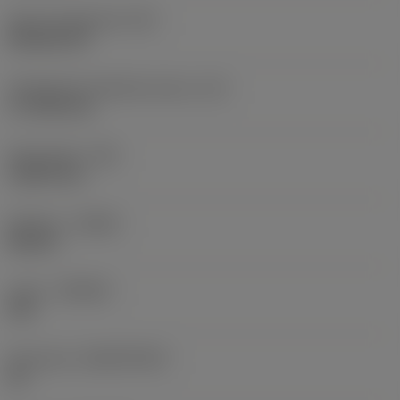
Terän muotokoodi
(SC)
Rhombic 80
Teräsärmän tehollinen pituus
(LE)
17,7439 mm
Nirkonsäde
(RE)
1,5875 mm
Kätisyys
(HAND)
Neutral
Laatu
(GRADE)
235
Perusaine
(SUBSTRATE)
HC