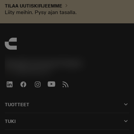
chevron_right
TILAA UUTISKIRJEEMME
Liity meihin. Pysy ajan tasalla.
Sandvik Coromant Finland
phone
+358942451675
keyboard_arrow_down
TUOTTEET
Kaikki työkalut
keyboard_arrow_down
TUKI
Kaikki ohjelmistot
Asiakaspalvelu
Kierrätys