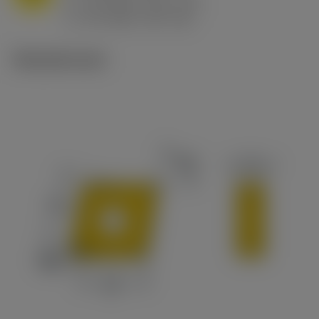
h
0.8 mm/r (0.5 - 1.1)
ex
v
65 m/min (90 - 50)
c
Tekniset kuvat