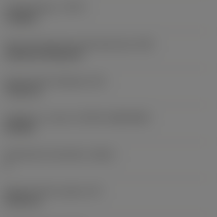
Työstämistapa
(CTPT)
roughing
Terän kiinnitystavan koodi (metrinen)
(IFS)
Cylindrical fixing hole
Kiinnitysreiän halkaisija
(D1)
7,925 mm
Teräkoko ja -muoto
(CUTINT_SIZESHAPE)
CN1906
Teräsärmien lukumäärä
(CEDC)
2
Sisään piirretty ympyrä
(IC)
19,05 mm