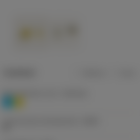
Tuotetiedot
Metrinen
Tuuma
Materiaaliluokitus, taso 1
(TMC1ISO)
P
M
Lastunmurtajan valmistajanimike
(CBMD)
HR