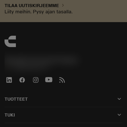
chevron_right
TILAA UUTISKIRJEEMME
Liity meihin. Pysy ajan tasalla.
Sandvik Coromant Finland
phone
+358942451675
keyboard_arrow_down
TUOTTEET
Kaikki työkalut
keyboard_arrow_down
TUKI
Kaikki ohjelmistot
Asiakaspalvelu
Kierrätys