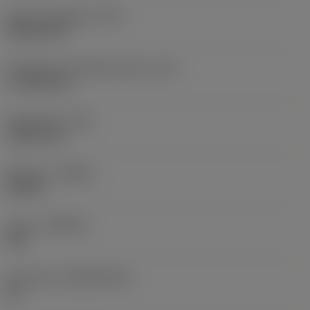
Terän muotokoodi
(SC)
Rhombic 80
Teräsärmän tehollinen pituus
(LE)
17,7439 mm
Nirkonsäde
(RE)
1,5875 mm
Kätisyys
(HAND)
Neutral
Laatu
(GRADE)
235
Perusaine
(SUBSTRATE)
HC