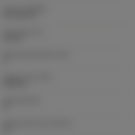
Pinnoite
(COATING)
CVD TiCN+TiN
Terän paksuus
(S)
6,35 mm
Pääsärmän päästökulma
(AN)
0 °
Nimikkeen paino
(WT)
0,0262 kg
Teräsja
(SSC_M)
19
Teräsijan koodi, tuuma
(SSC_N)
3/4