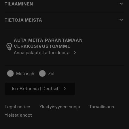
keyboard_arrow_down
TILAAMINEN
Jakelijat ja asiantuntijat
Kunnostus
Ostaminen
Oppaat ja opetusohjelmat
Tailor Made
keyboard_arrow_down
TIETOJA MEISTÄ
Tilaa
Laskimet ja sovellukset
Tietoa Sandvik Coromantista
Paluu
Luettelot ja käsikirjat
Manufacturing Wellness
Seuraa tilaustasi
AUTA MEITÄ PARANTAMAAN
emoji_objects
VERKKOSIVUSTOAMME
Ura
Pyydä tarjous
chevron_right
Anna palautetta tai ideoita
Kestävä liiketoiminta
Artikkelit
Lehdistölle
Metrisch
Zoll
chevron_right
Iso-Britannia | Deutsch
Legal notice
Yksityisyyden suoja
Turvallisuus
Yleiset ehdot