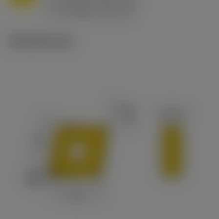
h
0.8 mm/r (0.5 - 1.1)
ex
v
65 m/min (90 - 50)
c
Tekniset kuvat