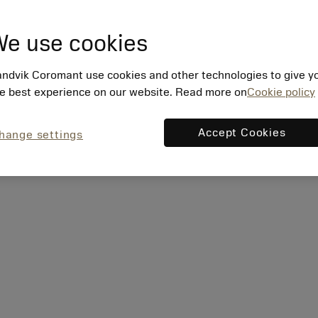
e use cookies
ndvik Coromant use cookies and other technologies to give y
e best experience on our website. Read more on
Cookie policy
Accept Cookies
hange settings