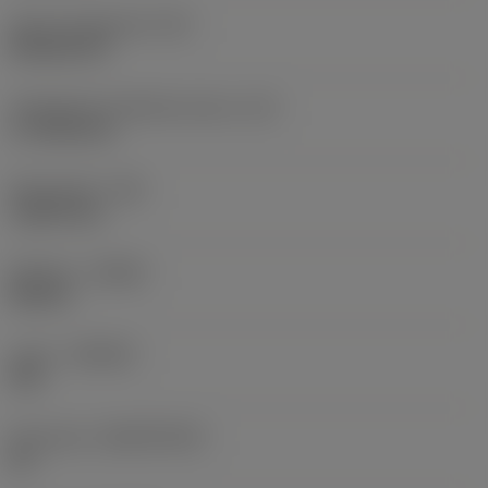
Terän muotokoodi
(SC)
Rhombic 80
Teräsärmän tehollinen pituus
(LE)
17,7439 mm
Nirkonsäde
(RE)
1,5875 mm
Kätisyys
(HAND)
Neutral
Laatu
(GRADE)
235
Perusaine
(SUBSTRATE)
HC