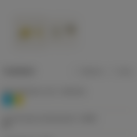
Tuotetiedot
Metrinen
Tuuma
Materiaaliluokitus, taso 1
(TMC1ISO)
P
M
Lastunmurtajan valmistajanimike
(CBMD)
HR