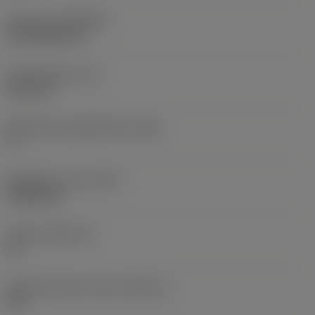
Pinnoite
(COATING)
CVD TiCN+TiN
Terän paksuus
(S)
6,35 mm
Pääsärmän päästökulma
(AN)
0 °
Nimikkeen paino
(WT)
0,0262 kg
Teräsja
(SSC_M)
19
Teräsijan koodi, tuuma
(SSC_N)
3/4