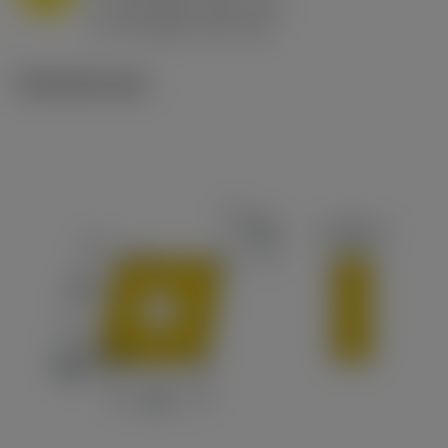
h
0.8 mm/r (0.5 - 1.1)
ex
v
65 m/min (90 - 50)
c
Tekniset kuvat