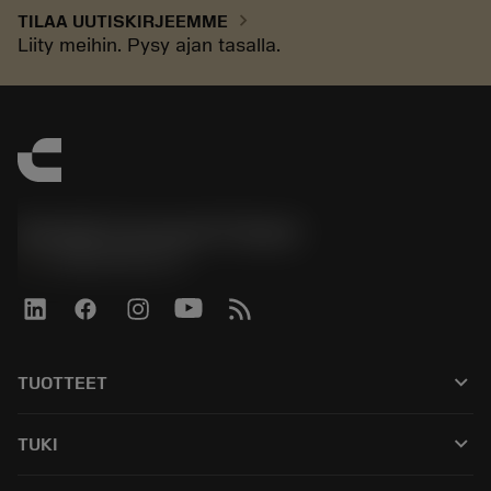
chevron_right
TILAA UUTISKIRJEEMME
Liity meihin. Pysy ajan tasalla.
Sandvik Coromant Finland
phone
+358942451675
keyboard_arrow_down
TUOTTEET
Kaikki työkalut
keyboard_arrow_down
TUKI
Kaikki ohjelmistot
Asiakaspalvelu
Kierrätys