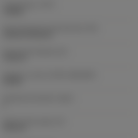
Työstämistapa
(CTPT)
roughing
Terän kiinnitystavan koodi (metrinen)
(IFS)
Cylindrical fixing hole
Kiinnitysreiän halkaisija
(D1)
7,925 mm
Teräkoko ja -muoto
(CUTINT_SIZESHAPE)
CN1906
Teräsärmien lukumäärä
(CEDC)
2
Sisään piirretty ympyrä
(IC)
19,05 mm