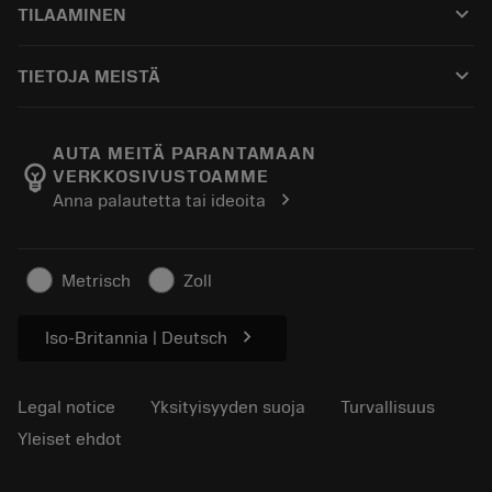
keyboard_arrow_down
TILAAMINEN
Jakelijat ja asiantuntijat
Kunnostus
Ostaminen
Oppaat ja opetusohjelmat
Tailor Made
keyboard_arrow_down
TIETOJA MEISTÄ
Tilaa
Laskimet ja sovellukset
Tietoa Sandvik Coromantista
Paluu
Luettelot ja käsikirjat
Manufacturing Wellness
Seuraa tilaustasi
AUTA MEITÄ PARANTAMAAN
emoji_objects
VERKKOSIVUSTOAMME
Ura
Pyydä tarjous
chevron_right
Anna palautetta tai ideoita
Kestävä liiketoiminta
Artikkelit
Lehdistölle
Metrisch
Zoll
chevron_right
Iso-Britannia | Deutsch
Legal notice
Yksityisyyden suoja
Turvallisuus
Yleiset ehdot