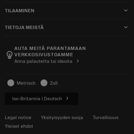
Asiakaspalvelu
Kierrätys
keyboard_arrow_down
TILAAMINEN
Jakelijat ja asiantuntijat
Kunnostus
Ostaminen
Oppaat ja opetusohjelmat
Tailor Made
keyboard_arrow_down
TIETOJA MEISTÄ
Tilaa
Laskimet ja sovellukset
Tietoa Sandvik Coromantista
Paluu
Luettelot ja käsikirjat
Manufacturing Wellness
Seuraa tilaustasi
AUTA MEITÄ PARANTAMAAN
emoji_objects
VERKKOSIVUSTOAMME
Ura
Pyydä tarjous
chevron_right
Anna palautetta tai ideoita
Kestävä liiketoiminta
Artikkelit
Lehdistölle
Metrisch
Zoll
chevron_right
Iso-Britannia | Deutsch
Legal notice
Yksityisyyden suoja
Turvallisuus
Yleiset ehdot