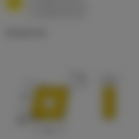
M
f
0.8 mm/r (0.5 - 1.1)
n
h
0.8 mm/r (0.5 - 1.1)
ex
v
65 m/min (90 - 50)
c
Tekniset kuvat