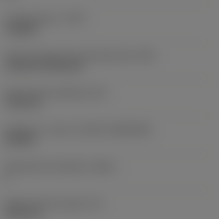
Työstämistapa
(CTPT)
roughing
Terän kiinnitystavan koodi (metrinen)
(IFS)
Cylindrical fixing hole
Kiinnitysreiän halkaisija
(D1)
7,925 mm
Teräkoko ja -muoto
(CUTINT_SIZESHAPE)
CN1906
Teräsärmien lukumäärä
(CEDC)
2
Sisään piirretty ympyrä
(IC)
19,05 mm