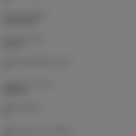
Pinnoite
(COATING)
CVD TiCN+TiN
Terän paksuus
(S)
6,35 mm
Pääsärmän päästökulma
(AN)
0 °
Nimikkeen paino
(WT)
0,0262 kg
Teräsja
(SSC_M)
19
Teräsijan koodi, tuuma
(SSC_N)