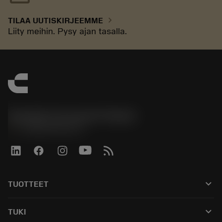
chevron_right
TILAA UUTISKIRJEEMME
Liity meihin. Pysy ajan tasalla.
Sandvik Coromant Finland
phone
+358942451675
keyboard_arrow_down
TUOTTEET
Kaikki työkalut
keyboard_arrow_down
TUKI
Kaikki ohjelmistot