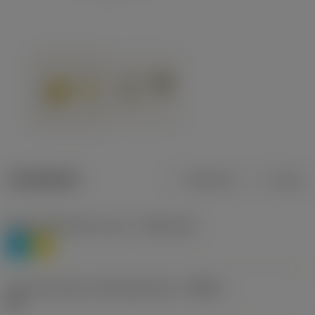
Tuotetiedot
Metrinen
Tuuma
Materiaaliluokitus, taso 1
(TMC1ISO)
P
M
Lastunmurtajan valmistajanimike
(CBMD)
HR