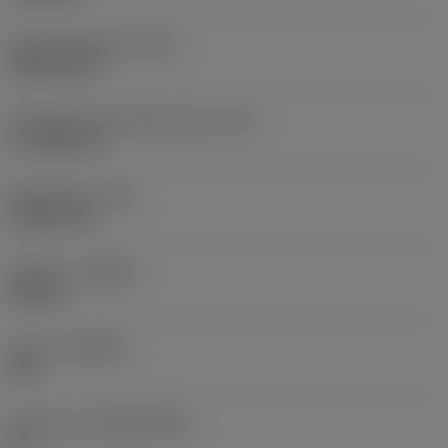
Terän muotokoodi
(SC)
Rhombic 80
Teräsärmän tehollinen pituus
(LE)
17,7439 mm
Nirkonsäde
(RE)
1,5875 mm
Kätisyys
(HAND)
Neutral
Laatu
(GRADE)
235
Perusaine
(SUBSTRATE)
HC