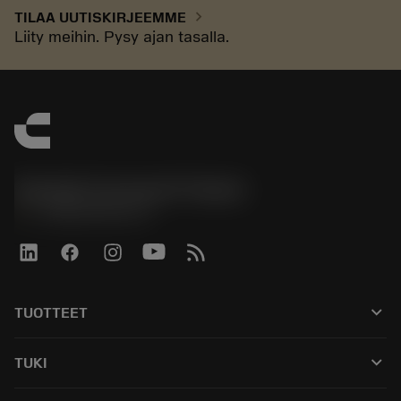
chevron_right
TILAA UUTISKIRJEEMME
Liity meihin. Pysy ajan tasalla.
Sandvik Coromant Finland
phone
+358942451675
keyboard_arrow_down
TUOTTEET
Kaikki työkalut
keyboard_arrow_down
TUKI
Kaikki ohjelmistot
Asiakaspalvelu
Kierrätys