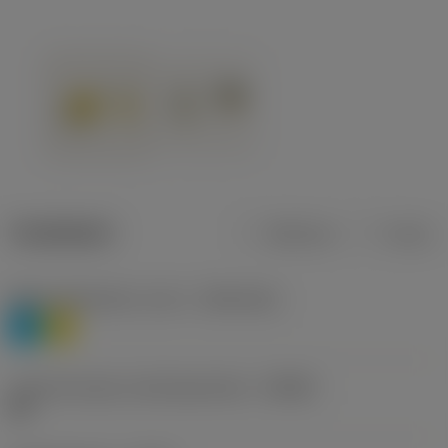
Tuotetiedot
Metrinen
Tuuma
Materiaaliluokitus, taso 1
(TMC1ISO)
P
M
Lastunmurtajan valmistajanimike
(CBMD)
HR