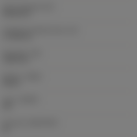
Terän muotokoodi
(SC)
Rhombic 80
Teräsärmän tehollinen pituus
(LE)
17,7439 mm
Nirkonsäde
(RE)
1,5875 mm
Kätisyys
(HAND)
Neutral
Laatu
(GRADE)
235
Perusaine
(SUBSTRATE)
HC