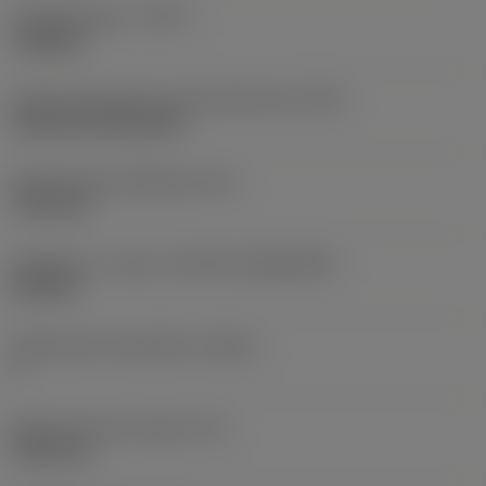
Työstämistapa
(CTPT)
roughing
Terän kiinnitystavan koodi (metrinen)
(IFS)
Cylindrical fixing hole
Kiinnitysreiän halkaisija
(D1)
7,925 mm
Teräkoko ja -muoto
(CUTINT_SIZESHAPE)
CN1906
Teräsärmien lukumäärä
(CEDC)
2
Sisään piirretty ympyrä
(IC)
19,05 mm