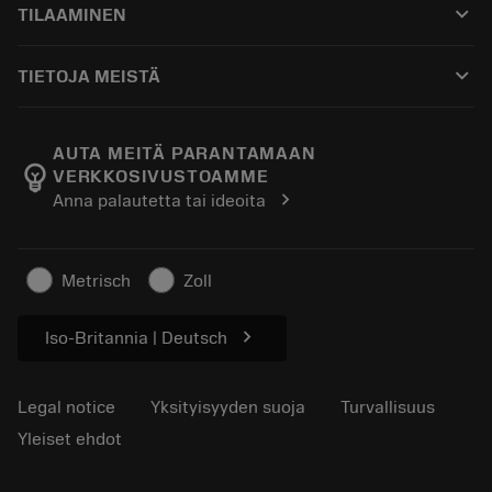
keyboard_arrow_down
TILAAMINEN
Jakelijat ja asiantuntijat
Kunnostus
Ostaminen
Oppaat ja opetusohjelmat
Tailor Made
keyboard_arrow_down
TIETOJA MEISTÄ
Tilaa
Laskimet ja sovellukset
Tietoa Sandvik Coromantista
Paluu
Luettelot ja käsikirjat
Manufacturing Wellness
Seuraa tilaustasi
AUTA MEITÄ PARANTAMAAN
emoji_objects
VERKKOSIVUSTOAMME
Ura
Pyydä tarjous
chevron_right
Anna palautetta tai ideoita
Kestävä liiketoiminta
Artikkelit
Lehdistölle
Metrisch
Zoll
chevron_right
Iso-Britannia | Deutsch
Legal notice
Yksityisyyden suoja
Turvallisuus
Yleiset ehdot