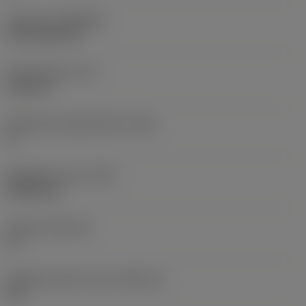
Pinnoite
(COATING)
CVD TiCN+TiN
Terän paksuus
(S)
6,35 mm
Pääsärmän päästökulma
(AN)
0 °
Nimikkeen paino
(WT)
0,0262 kg
Teräsja
(SSC_M)
19
Teräsijan koodi, tuuma
(SSC_N)
3/4