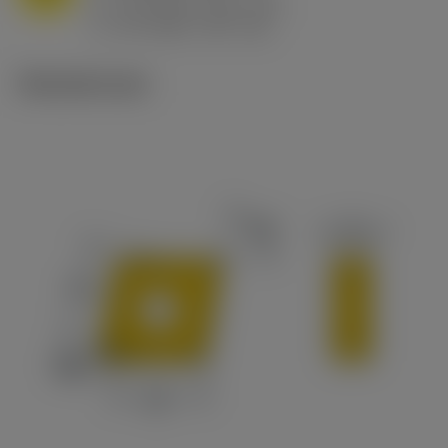
h
0.8 mm/r (0.5 - 1.1)
ex
v
65 m/min (90 - 50)
c
Tekniset kuvat