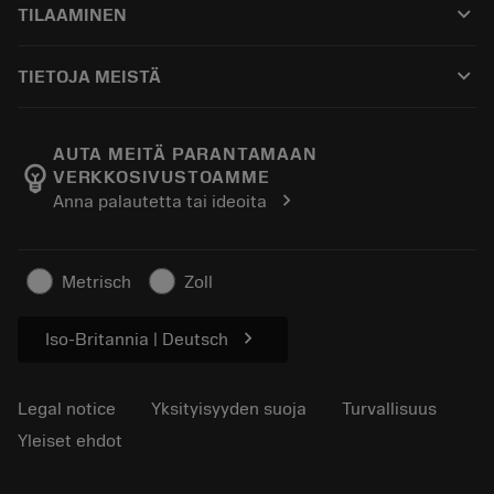
keyboard_arrow_down
TILAAMINEN
Jakelijat ja asiantuntijat
Kunnostus
Ostaminen
Oppaat ja opetusohjelmat
Tailor Made
keyboard_arrow_down
TIETOJA MEISTÄ
Tilaa
Laskimet ja sovellukset
Tietoa Sandvik Coromantista
Paluu
Luettelot ja käsikirjat
Manufacturing Wellness
Seuraa tilaustasi
AUTA MEITÄ PARANTAMAAN
emoji_objects
VERKKOSIVUSTOAMME
Ura
Pyydä tarjous
chevron_right
Anna palautetta tai ideoita
Kestävä liiketoiminta
Artikkelit
Lehdistölle
Metrisch
Zoll
chevron_right
Iso-Britannia | Deutsch
Legal notice
Yksityisyyden suoja
Turvallisuus
Yleiset ehdot