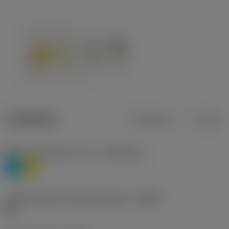
Tuotetiedot
Metrinen
Tuuma
Materiaaliluokitus, taso 1
(TMC1ISO)
P
M
Lastunmurtajan valmistajanimike
(CBMD)
HR