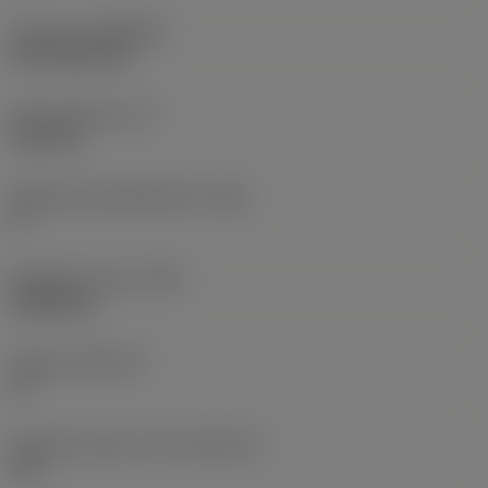
Pinnoite
(COATING)
CVD TiCN+TiN
Terän paksuus
(S)
6,35 mm
Pääsärmän päästökulma
(AN)
0 °
Nimikkeen paino
(WT)
0,0262 kg
Teräsja
(SSC_M)
19
Teräsijan koodi, tuuma
(SSC_N)
3/4