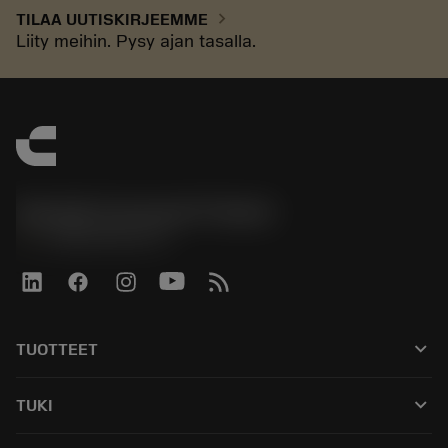
chevron_right
TILAA UUTISKIRJEEMME
Liity meihin. Pysy ajan tasalla.
Sandvik Coromant Finland
phone
+358942451675
keyboard_arrow_down
TUOTTEET
Kaikki työkalut
keyboard_arrow_down
TUKI
Kaikki ohjelmistot
Asiakaspalvelu
Kierrätys