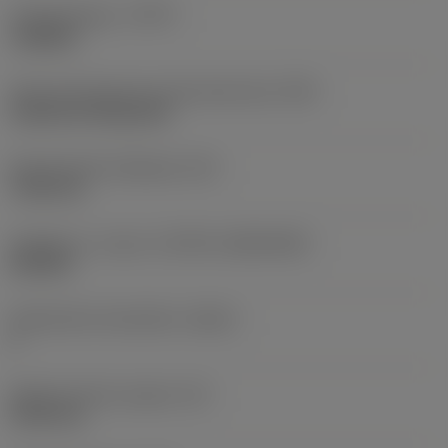
Työstämistapa
(CTPT)
roughing
Terän kiinnitystavan koodi (metrinen)
(IFS)
Cylindrical fixing hole
Kiinnitysreiän halkaisija
(D1)
7,925 mm
Teräkoko ja -muoto
(CUTINT_SIZESHAPE)
CN1906
Teräsärmien lukumäärä
(CEDC)
2
Sisään piirretty ympyrä
(IC)
19,05 mm