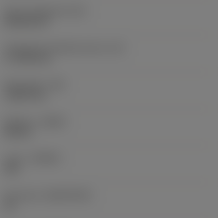
Terän muotokoodi
(SC)
Rhombic 80
Teräsärmän tehollinen pituus
(LE)
17,7439 mm
Nirkonsäde
(RE)
1,5875 mm
Kätisyys
(HAND)
Neutral
Laatu
(GRADE)
235
Perusaine
(SUBSTRATE)
HC