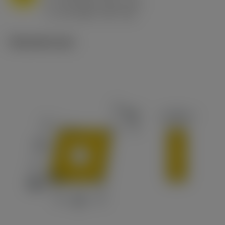
h
0.8 mm/r (0.5 - 1.1)
ex
v
65 m/min (90 - 50)
c
Tekniset kuvat