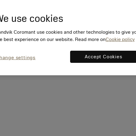
e use cookies
ndvik Coromant use cookies and other technologies to give y
e best experience on our website. Read more on
Cookie policy
Accept Cookies
hange settings